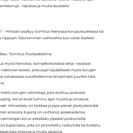
rannekoruja , riipuksia ja muita asusteita
o” - Hintaan sisältyy toimitus hienossa korupussukkassa tai
a riippuen. Ekonominen vaihtoehto kun ostat itsellesi!
atikko. Toimitus Postipakettina
tus myös hienossa, isompikokoisessa lahja -rasiassa!
-näköinen kotelo, joka sopii täydellisesti myös korujen
ksi ostaessassi suosittelemme lämpimästi juurikin tätä
ina
nettu korujen valmistaja, joka erottuu joukosta
la. Xuping -korut eivät tummu ajan myötä ja omaavat
eet. Viimeistely on tarkkaa ja jopa pienet yksityiskohdat
Tämän ansiosta Xuping on voittanut asiakkaidensa
lmistajan korut esitellään ylpeästi podiumeilla.
n kupariseos, joka on pinnoitettu rodiumilla tai kullattu.
atuista zirkonia ja muita jalokiviä.