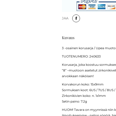
JAA
Kuvaus
3 -osainen korusarja / Upea muotoil
TUOTENUMERO: 240633
Korusarja, joka koostuu sormuksesta
“8” –muotoon asetetut zirkonikivet.
arvokkaan näköisen!
Korvakorun koko: 15x9mm
Sormuksen koot: 6US / 7US / 8US /
Zirkonikivien koko: n. 1x1mm
Setin paino: 7.2g
HUOM! Tavara on myynnissä niin ka
ilmoituksemme - paljon söpöjä, hien