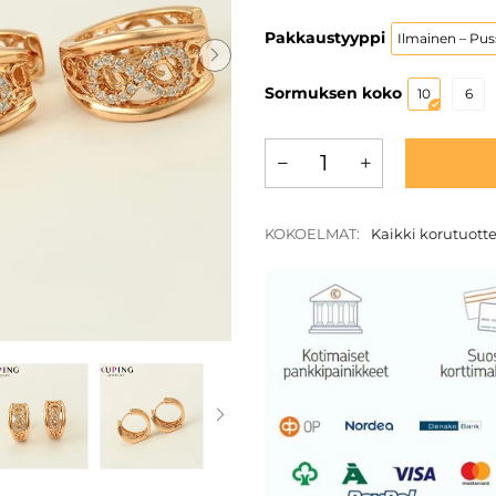
Pakkaustyyppi
Ilmainen – Pus
Sormuksen koko
10
6
KOKOELMAT:
Kaikki korutuott