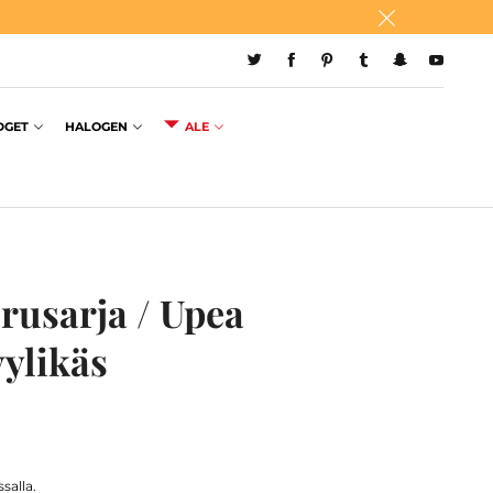
DGET
HALOGEN
ALE
rusarja / Upea
yylikäs
salla.