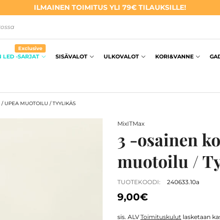
ILMAINEN TOIMITUS YLI 79€ TILAUKSILLE!
kossa
Exclusive
 LED -SARJAT
SISÄVALOT
ULKOVALOT
KORI&VANNE
GA
/ UPEA MUOTOILU / TYYLIKÄS
MixITMax
3 -osainen ko
muotoilu / T
TUOTEKOODI:
240633.10a
9,00€
sis. ALV
Toimituskulut
lasketaan kas