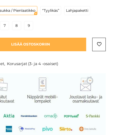
sukka / Pienlaatikko
“Tyylikäs”
Lahjapaketti
7
8
9
LISÄÄ OSTOSKORIIN
eet
,
Korusarjat (3- ja 4 -osaiset)