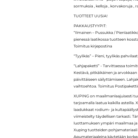
sormuksia , kelloja , korvakoruja , 
TUOTTEET UUSIA!
PAKKAUSTYYPIT:
“Ilmainen – Pussukka / Pienlaatikk
pienessä laatikossa tuotteen kosst
Toimitus kirjepostina
“Tyylikäs” – Pieni, tyylikäs pahvila
“Lahjapaketti” - Tarvittaessa toimi
Kestävä, pitkäikäinen ja arvokkaan 
päivittäiseen säilyttämiseen. Lahja
vaihtoehtoa. Toimitus Postipakett
XUPING on maailmanlaajuisesti tun
tarjoamalla laatua kaikilla asteil
laadukkaat rodium- ja kultapäällyst
viimeistelty täydellisen tarkasti. 
luottamuksen ympäri maailmaa ja va
Xuping tuotteiden pohjamateriaali o
Apumateriaaleina käytetään korkeala