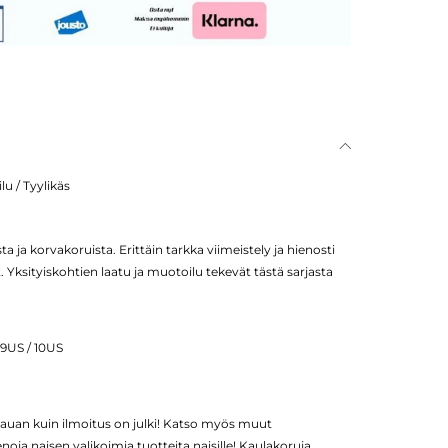
u / Tyylikäs
 ja korvakoruista. Erittäin tarkka viimeistely ja hienosti
 Yksityiskohtien laatu ja muotoilu tekevät tästä sarjasta
 9US / 10US
uan kuin ilmoitus on julki! Katso myös muut
oja naisen valikoimia tuotteita naisille! Kaulakoruja ,