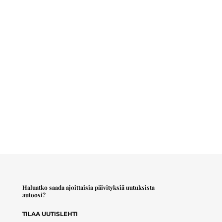
Haluatko saada ajoittaisia päivityksiä uutuksista
autoosi?
TILAA UUTISLEHTI