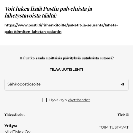
Voit lukea lisää Postin palveluista ja
lähetystavoista täältä:
https://www.posti.fi/fi/henkiloille/paketit-ja-seuranta/laheta-
paketti/miten-lahetan-paketin
Haluatko saada ajoittaisia päivityksiä uutuksista autoosi?
TILAA UUTISLEHTI
Sähköpostiosoite
Hyväksyn
käyttöehdot
.
Yhteystiedot
Yleistä
Yritys:
TOIMITUSTAVAT
MixITMax Oy