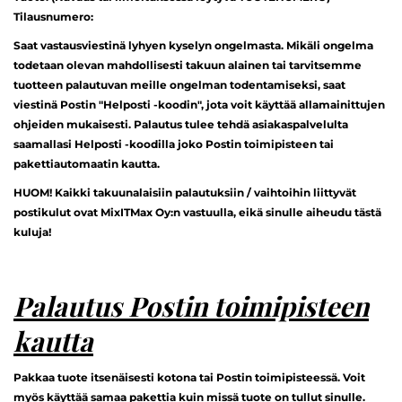
Tilausnumero:
Saat vastausviestinä lyhyen kyselyn ongelmasta. Mikäli ongelma
todetaan olevan mahdollisesti takuun alainen tai tarvitsemme
tuotteen palautuvan meille ongelman todentamiseksi, saat
viestinä Postin "Helposti -koodin", jota voit käyttää allamainittujen
ohjeiden mukaisesti. Palautus tulee tehdä asiakaspalvelulta
saamallasi Helposti -koodilla joko Postin toimipisteen tai
pakettiautomaatin kautta.
HUOM! Kaikki takuunalaisiin palautuksiin / vaihtoihin liittyvät
postikulut ovat MixITMax Oy:n vastuulla, eikä sinulle aiheudu tästä
kuluja!
Palautus Postin toimipisteen
kautta
Pakkaa tuote itsenäisesti kotona tai Postin toimipisteessä. Voit
myös käyttää samaa pakettia kuin missä tuote on tullut sinulle.