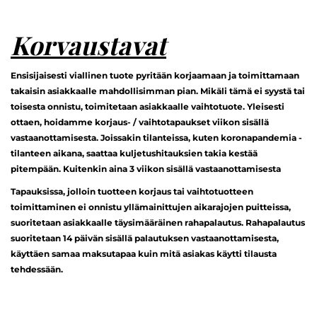
Korvaustavat
Ensisijaisesti viallinen tuote pyritään korjaamaan ja toimittamaan
takaisin asiakkaalle mahdollisimman pian. Mikäli tämä ei syystä tai
toisesta onnistu, toimitetaan asiakkaalle vaihtotuote. Yleisesti
ottaen, hoidamme korjaus- / vaihtotapaukset viikon sisällä
vastaanottamisesta. Joissakin tilanteissa, kuten koronapandemia -
tilanteen aikana, saattaa kuljetushitauksien takia kestää
pitempään. Kuitenkin aina 3 viikon sisällä vastaanottamisesta
Tapauksissa, jolloin tuotteen korjaus tai vaihtotuotteen
toimittaminen ei onnistu yllämainittujen aikarajojen puitteissa,
suoritetaan asiakkaalle täysimääräinen rahapalautus. Rahapalautus
suoritetaan 14 päivän sisällä palautuksen vastaanottamisesta,
käyttäen samaa maksutapaa kuin mitä asiakas käytti tilausta
tehdessään.