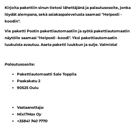
Kirjoita pakettiin sinun tietosi lähettäjänä ja palautusosoite, jonka
löydät alempana, sekä asiakaspalevelusta saamasi "Helposti -
koodin".
Vie paketti Postin pakettiautomaatiin ja syötä pakettiautomaatin
näytölle saamasi "Helposti -koodi". Yksi pakettiautomaatin
luukuista avautuu. Aseta paketti luukkun ja sulje. Valmista!
Palautusosoite:
Pakettiautomaatti Sale Toppila
Paakakatu 2
90525 Oulu
Vastaanottaja:
MixITMax Oy
+35841 740 7770