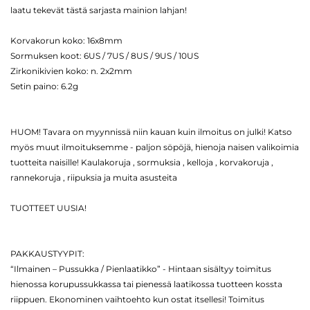
laatu tekevät tästä sarjasta mainion lahjan!
Korvakorun koko: 16x8mm
Sormuksen koot: 6US / 7US / 8US / 9US / 10US
Zirkonikivien koko: n. 2x2mm
Setin paino: 6.2g
HUOM! Tavara on myynnissä niin kauan kuin ilmoitus on julki! Katso
myös muut ilmoituksemme - paljon söpöjä, hienoja naisen valikoimia
tuotteita naisille! Kaulakoruja , sormuksia , kelloja , korvakoruja ,
rannekoruja , riipuksia ja muita asusteita
TUOTTEET UUSIA!
PAKKAUSTYYPIT:
“Ilmainen – Pussukka / Pienlaatikko” - Hintaan sisältyy toimitus
hienossa korupussukkassa tai pienessä laatikossa tuotteen kossta
riippuen. Ekonominen vaihtoehto kun ostat itsellesi! Toimitus