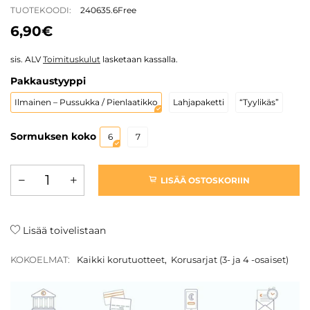
TUOTEKOODI:
240635.6Free
6,90€
sis. ALV
Toimituskulut
lasketaan kassalla.
Pakkaustyyppi
Ilmainen – Pussukka / Pienlaatikko
Lahjapaketti
“Tyylikäs”
Sormuksen koko
6
7
LISÄÄ OSTOSKORIIN
Lisää toivelistaan
KOKOELMAT:
Kaikki korutuotteet
,
Korusarjat (3- ja 4 -osaiset)