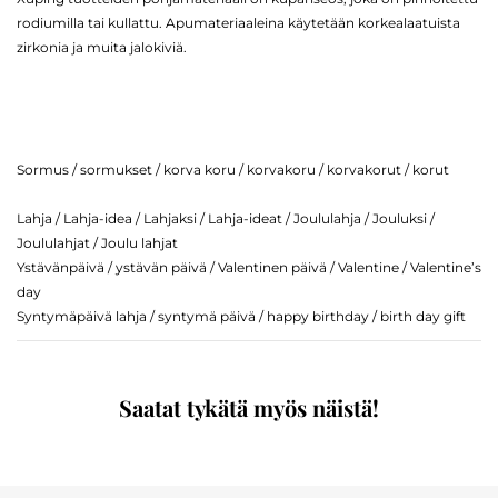
rodiumilla tai kullattu. Apumateriaaleina käytetään korkealaatuista
zirkonia ja muita jalokiviä.
Sormus / sormukset / korva koru / korvakoru / korvakorut / korut
Lahja / Lahja-idea / Lahjaksi / Lahja-ideat / Joululahja / Jouluksi /
Joululahjat / Joulu lahjat
Ystävänpäivä / ystävän päivä / Valentinen päivä / Valentine / Valentine’s
day
Syntymäpäivä lahja / syntymä päivä / happy birthday / birth day gift
Saatat tykätä myös näistä!