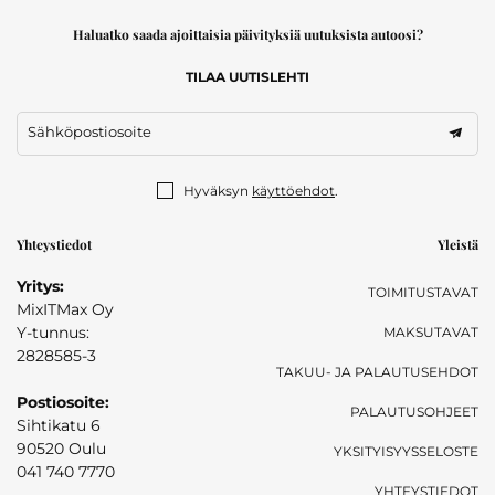
Haluatko saada ajoittaisia päivityksiä uutuksista autoosi?
TILAA UUTISLEHTI
Sähköpostiosoite
Hyväksyn
käyttöehdot
.
Yhteystiedot
Yleistä
Yritys:
TOIMITUSTAVAT
MixITMax Oy
Y-tunnus:
MAKSUTAVAT
2828585-3
TAKUU- JA PALAUTUSEHDOT
Postiosoite:
PALAUTUSOHJEET
Sihtikatu 6
90520 Oulu
YKSITYISYYSSELOSTE
041 740 7770
YHTEYSTIEDOT