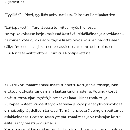
kirjepostina
“Tyylikäs” – Pieni, tyylikäs pahvilaatikko. Toimitus Postipakettina
“Lahjapaketti” - Tarvittaessa toimitus myös hienossa,
isompikokoisessa lahja -rasiassa! Kestävä, pitkäikäinen ja arvokkaan -
näköinen kotelo, joka sopii täydellisesti myös korujen päivittäiseen
säilyttämiseen. Lahjaksi ostaessassi suosittelemme lämpimästi
juurikin tätä vaihtoehtoa. Toimitus Postipakettina
XUPING on maailmanlaajuisesti tunnettu korujen valmistaja, joka
erottuu joukosta tarjoamalla laatua kaikilla asteilla. Xuping -korut
eivät tummu ajan myötä ja omaavat laadukkaat rodium- ja
kultapäällysteet. Viimeistely on tarkkaa ja jopa pienet yksityiskohdat
viimeistelty täydellisen tarkasti. Tämän ansiosta Xuping on voittanut
asiakkaidensa luottamuksen ympäri maailmaa ja valmistajan korut
esitellään ylpeästi podiumeilla.
Xuping tuotteiden pohjamateriaali on kupariseos, joka on pinnoitettu