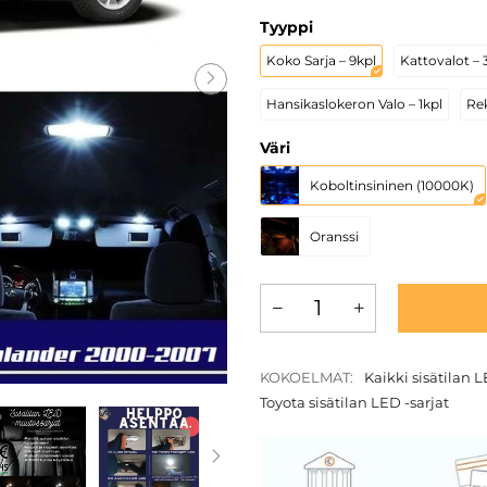
Tyyppi
Koko Sarja – 9kpl
Kattovalot – 
Hansikaslokeron Valo – 1kpl
Rek
Väri
Koboltinsininen (10000K)
Oranssi
KOKOELMAT:
Kaikki sisätilan L
Toyota sisätilan LED -sarjat