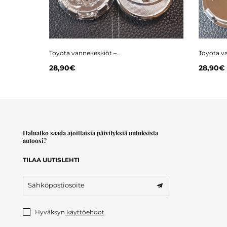
Toyota vannekeskiöt –...
Toyota va
28,90€
28,90€
Haluatko saada ajoittaisia päivityksiä uutuksista
autoosi?
TILAA UUTISLEHTI
Sähköpostiosoite
Hyväksyn
käyttöehdot
.