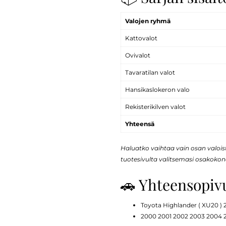
Valojen ryhmä
Kattovalot
Ovivalot
Tavaratilan valot
Hansikaslokeron valo
Rekisterikilven valot
Yhteensä
Haluatko vaihtaa vain osan valoi
tuotesivulta valitsemasi osakokon
🚗 Yhteensopiv
Toyota Highlander ( XU20 )
2000 2001 2002 2003 2004 