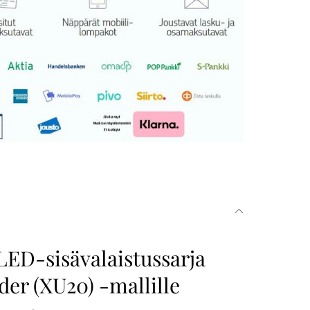
LED-sisävalaistussarja
er (XU20) -mallille