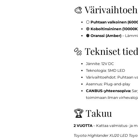
🎨 Värivaihtoe
⚪
Puhtaan valkoinen (600
🔵
Koboltinsininen (10000K
🟠
Oranssi (Amber)
– Lämmin 
🔩 Tekniset tie
Jännite: 12V DC
Teknologia: SMD LED
Värivaihtoehdot: Puhtaan v
Asennus: Plug-and-play
CANBUS-yhteensopiva:
Sar
toimimaan ilman virhevaloja 
🏆 Takuu
2 VUOTTA
– Kattaa valmistus- ja ma
Toyota Highlander XU20 LED Toyot