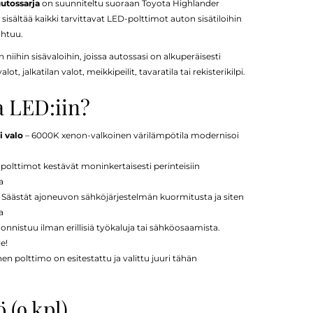
utossarja
on suunniteltu suoraan Toyota Highlander
sisältää kaikki tarvittavat LED-polttimot auton sisätiloihin
ihtuu.
 niihin sisävaloihin, joissa autossasi on alkuperäisesti
, jalkatilan valot, meikkipeilit, tavaratila tai rekisterikilpi.
a LED:iin?
 valo
– 6000K xenon-valkoinen värilämpötila modernisoi
polttimot kestävät moninkertaisesti perinteisiin
a
 Säästät ajoneuvon sähköjärjestelmän kuormitusta ja siten
a
nnistuu ilman erillisiä työkaluja tai sähköosaamista.
le!
en polttimo on esitestattu ja valittu juuri tähän
 (9 kpl)