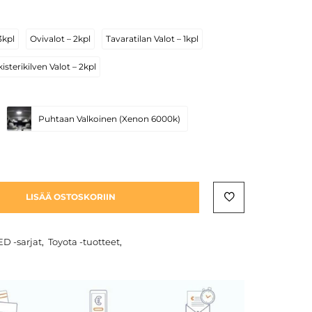
3kpl
Ovivalot – 2kpl
Tavaratilan Valot – 1kpl
isterikilven Valot – 2kpl
Puhtaan Valkoinen (Xenon 6000k)
LISÄÄ OSTOSKORIIN
ED -sarjat
,
Toyota -tuotteet
,