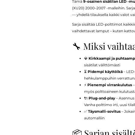
Tämä
9-osainen sisätilan LED -mu
(XU20) 2000–2007 -malleihin. Sarja 
— yhdellä tilauksella kaikki valot va
Sarja sisältää LED-polttimot kaikkiin
vaihdettavat lamput – kuten kattovalot
🔧 Miksi vaihta
💎
Kirkkaampi ja puhtaampi
sisätilat välittömästi
⏳
Pidempi käyttöikä
– LED-
hehkulamppuihin verrattun
⚡
Pienempi virrankulutus
–
myös polttoaineen kulutust
🔌
Plug-and-play
– Asennus o
Vanha polttimo irti, uusi tilal
✅
Täysmalli-sovitus
– Jokain
automalliin
📦 Sarjan sisältö