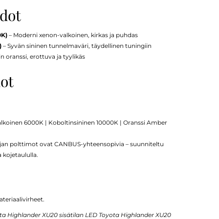
hdot
0K)
– Moderni xenon-valkoinen, kirkas ja puhdas
)
– Syvän sininen tunnelmaväri, täydellinen tuningiin
oranssi, erottuva ja tyylikäs
dot
alkoinen 6000K | Koboltinsininen 10000K | Oranssi Amber
jan polttimot ovat CANBUS-yhteensopivia – suunniteltu
kojetaululla.
teriaalivirheet.
a Highlander XU20 sisätilan LED Toyota Highlander XU20