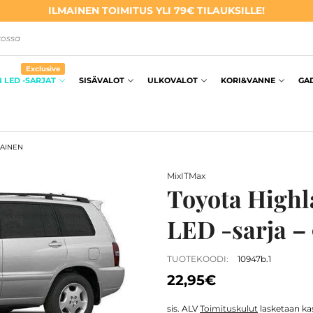
ILMAINEN TOIMITUS YLI 79€ TILAUKSILLE!
kossa
Exclusive
 LED -SARJAT
SISÄVALOT
ULKOVALOT
KORI&VANNE
GA
SAINEN
MixITMax
Toyota Highl
LED -sarja –
TUOTEKOODI:
10947b.1
22,95€
sis. ALV
Toimituskulut
lasketaan kas