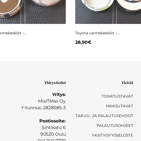
nnekeskiöt –...
Toyota vannekeskiöt –...
28,90€
Yhteystiedot
Yleistä
Yritys:
TOIMITUSTAVAT
MixITMax Oy
MAKSUTAVAT
Y-tunnus: 2828585-3
TAKUU- JA PALAUTUSEHDOT
Postiosoite:
PALAUTUSOHJEET
Sihtikatu 6
90520 Oulu
YKSITYISYYSSELOSTE
041 740 7770