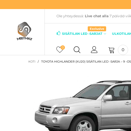
Ole yhteydessä:
Live chat alla
7 päivää vii
Exclusive
SISÄTILAN LED -SARJAT
ULKOTILAN
0
0
KOTI
/
TOYOTA HIGHLANDER (XU20) SISÄTILAN LED -SARJA – 9 -O