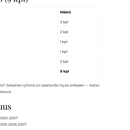
Määrä
3 kpl
2 kpl
1 kpl
1 kpl
2 kpl
9 kpl
sta? Jokainen ryhmä on saatavilla myös erikseen — katso
aisuus.
uus
 2000-2007
2005 2006 2007