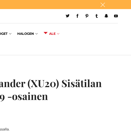
DGET
HALOGEN
ALE
ander (XU20) Sisätilan
 9 -osainen
salla.