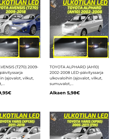
VENSIS (T270) 2009-
TOYOTA ALPHARD (AH10)
äivityssarja
2002-2008 LED-päivityssarja
n (ajovalot, vilkut,
ulkovaloihin (ajovalot, vilkut,
...
sumuvalot,...
9,95€
Alkaen
5,98€