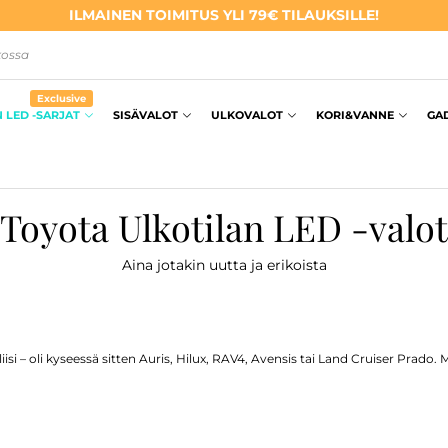
ILMAINEN TOIMITUS YLI 79€ TILAUKSILLE!
kossa
Exclusive
 LED -SARJAT
SISÄVALOT
ULKOVALOT
KORI&VANNE
GA
Toyota Ulkotilan LED -valot
Aina jotakin uutta ja erikoista
iisi – oli kyseessä sitten Auris, Hilux, RAV4, Avensis tai Land Cruiser Prado
ja tuottaa raikasta 6000K valkoista valoa. CANBUS-yhteensopivat polttimot t
sta tai sovittamista. Tuotteilla on 2 vuoden takuu ja ilmainen toimitus yli 