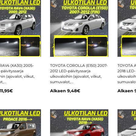
AV4 (XA30) 2005-
TOYOTA COROLLA (E150) 2007-
TOYOTA A
päivityssarja
2012 LED-päivityssarja
2018 LED-p
in (ajovalot, vilkut,
ulkovaloihin (ajovalot, vilkut,
ulkovaloihi
,...
sumuvalot,...
sumuvalot,
11,95€
Alkaen
9,48€
Alkaen