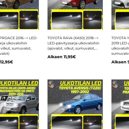
PROACE 2016--> LED-
TOYOTA RAV4 (XA50) 2018-->
TOYOTA YA
arja ulkovaloihin
LED-päivityssarja ulkovaloihin
2019 LED-p
, vilkut, sumuvalot,
(ajovalot, vilkut, sumuvalot,...
ulkovaloihi
valot)
sumuvalot,
Alkaen
11,95€
12,95€
Alkaen