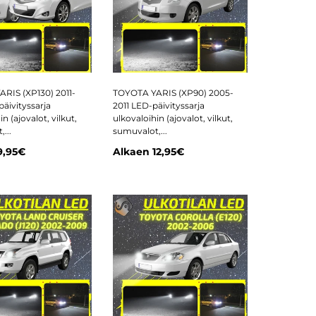
RIS (XP130) 2011-
TOYOTA YARIS (XP90) 2005-
äivityssarja
2011 LED-päivityssarja
n (ajovalot, vilkut,
ulkovaloihin (ajovalot, vilkut,
...
sumuvalot,...
9,95€
Alkaen
12,95€