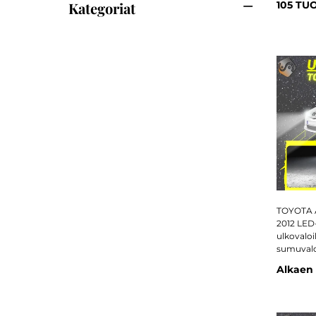
Kategoriat
105 TU
TOYOTA A
2012 LED-
ulkovaloih
sumuvalot
Alkaen