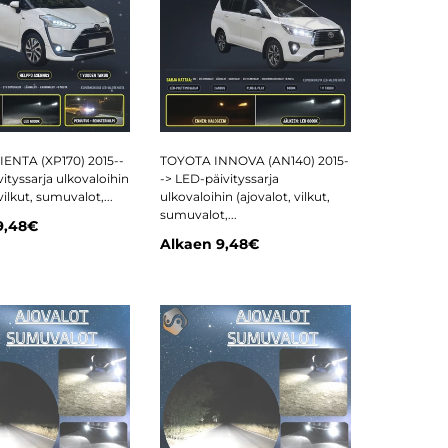
ENTA (XP170) 2015--
TOYOTA INNOVA (AN140) 2015-
ityssarja ulkovaloihin
-> LED-päivityssarja
vilkut, sumuvalot,...
ulkovaloihin (ajovalot, vilkut,
sumuvalot,...
9,48€
Alkaen
9,48€