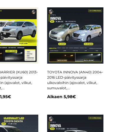
ARRIER (XU60) 2013-
TOYOTA INNOVA (AN40) 2004-
päivityssarja
2016 LED-päivityssarja
n (ajovalot, vilkut,
ulkovaloihin (ajovalot, vilkut,
...
sumuvalot,...
11,95€
Alkaen
5,98€