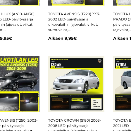
HILUX (AN10-AN30)
TOYOTA AVENSIS (T220) 1997-
TOYOTA 
5 LED-päivityssarja
2002 LED-päivityssarja
PRADO (J1
in (ajovalot, vilkut,
ulkovaloihin (ajovalot, vilkut,
päivityssa
,...
sumuvalot,...
(ajovalot,..
9,95€
Alkaen
9,95€
Alkaen
VENSIS (T250) 2003-
TOYOTA CROWN (S180) 2003-
TOYOTA E
-päivityssarja
2008 LED-päivityssarja
2021 LED-p
in (ajovalot, vilkut,
ulkovaloihin (ajovalot, vilkut,
ulkovaloihi