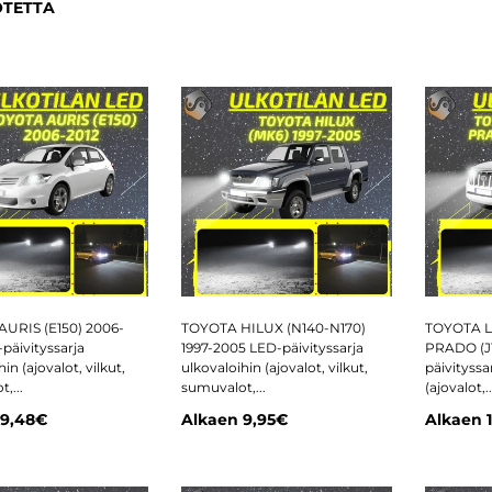
OTETTA
URIS (E150) 2006-
TOYOTA HILUX (N140-N170)
TOYOTA 
päivityssarja
1997-2005 LED-päivityssarja
PRADO (J1
in (ajovalot, vilkut,
ulkovaloihin (ajovalot, vilkut,
päivityssa
,...
sumuvalot,...
(ajovalot,..
9,48€
Alkaen
9,95€
Alkaen