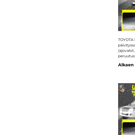
TOYOTA 
päivityss
(ajovalot
peruutus
Alkaen