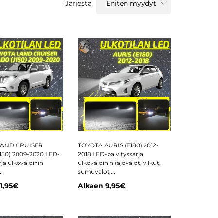
Järjestä
Eniten myydyt
LAND CRUISER
TOYOTA AURIS (E180) 2012-
50) 2009-2020 LED-
2018 LED-päivityssarja
rja ulkovaloihin
ulkovaloihin (ajovalot, vilkut,
.
sumuvalot,...
11,95€
Alkaen
9,95€