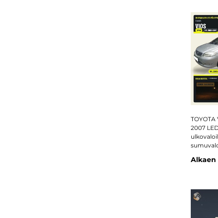
TOYOTA V
2007 LED
ulkovaloih
sumuvalot
Alkaen