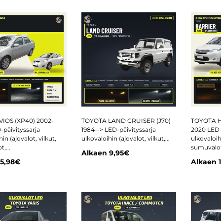
IOS (XP40) 2002-
TOYOTA LAND CRUISER (J70)
TOYOTA H
-päivityssarja
1984--> LED-päivityssarja
2020 LED-
in (ajovalot, vilkut,
ulkovaloihin (ajovalot, vilkut,...
ulkovaloihi
,...
sumuvalot,
Alkaen
9,95€
5,98€
Alkaen