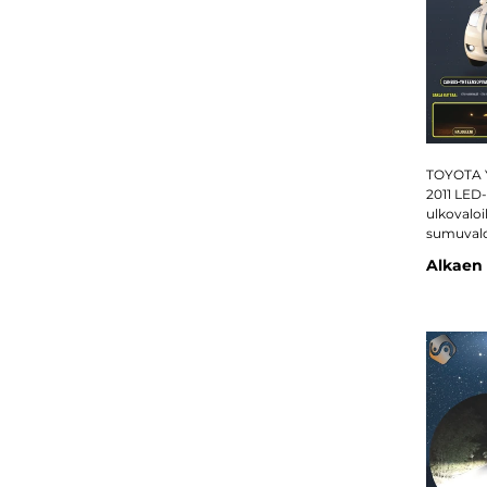
TOYOTA Y
2011 LED-
ulkovaloih
sumuvalot
Alkaen