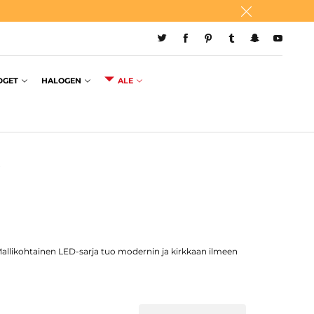
DGET
HALOGEN
ALE
. Mallikohtainen LED-sarja tuo modernin ja kirkkaan ilmeen
oimivat ilman virheilmoituksia, ja Plug & Play -asennus
79 € tilauksiin.