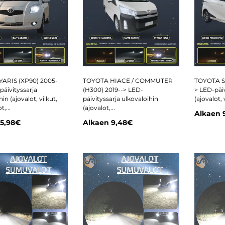
ARIS (XP90) 2005-
TOYOTA HIACE / COMMUTER
TOYOTA SI
päivityssarja
(H300) 2019--> LED-
> LED-päiv
in (ajovalot, vilkut,
päivityssarja ulkovaloihin
(ajovalot, 
,...
(ajovalot,...
Alkaen
5,98€
Alkaen
9,48€