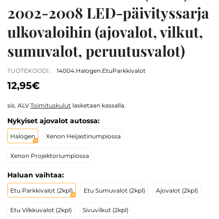
2002-2008 LED-päivityssarja
ulkovaloihin (ajovalot, vilkut,
sumuvalot, peruutusvalot)
TUOTEKOODI:
14004.Halogen.EtuParkkivalot
12,95€
sis. ALV
Toimituskulut
lasketaan kassalla.
Nykyiset ajovalot autossa:
Halogen
Xenon Heijastinumpiossa
Xenon Projektoriumpiossa
Haluan vaihtaa:
Etu Parkkivalot (2kpl)
Etu Sumuvalot (2kpl)
Ajovalot (2kpl)
Etu Vilkkuvalot (2kpl)
Sivuvilkut (2kpl)