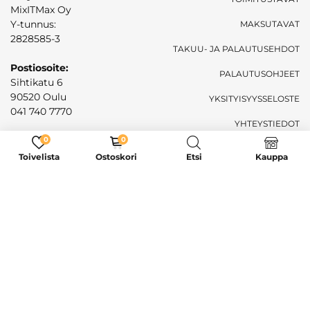
MixITMax Oy
Y-tunnus:
MAKSUTAVAT
2828585-3
TAKUU- JA PALAUTUSEHDOT
Postiosoite:
PALAUTUSOHJEET
Sihtikatu 6
90520 Oulu
YKSITYISYYSSELOSTE
041 740 7770
YHTEYSTIEDOT
Sähköposti:
0
0
mixitmaxoy@gmail.com
Toivelista
Ostoskori
Etsi
Kauppa
Live -chat
7pv viikossa 08.00-17.00
Ilmainen toimitus
Kaikkiin tilauksiin yli 79€
SALLI MEIDÄN RATKAISTA PULMASI!