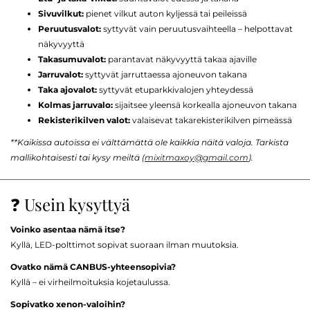
Sivuvilkut:
pienet vilkut auton kyljessä tai peileissä
Peruutusvalot:
syttyvät vain peruutusvaihteella – helpottavat
näkyvyyttä
Takasumuvalot:
parantavat näkyvyyttä takaa ajaville
Jarruvalot:
syttyvät jarruttaessa ajoneuvon takana
Taka ajovalot:
syttyvät etuparkkivalojen yhteydessä
Kolmas jarruvalo:
sijaitsee yleensä korkealla ajoneuvon takana
Rekisterikilven valot:
valaisevat takarekisterikilven pimeässä
**Kaikissa autoissa ei välttämättä ole kaikkia näitä valoja. Tarkista
mallikohtaisesti tai kysy meiltä (
mixitmaxoy@gmail.com
).
❓ Usein kysyttyä
Voinko asentaa nämä itse?
Kyllä, LED-polttimot sopivat suoraan ilman muutoksia.
Ovatko nämä CANBUS-yhteensopivia?
Kyllä – ei virheilmoituksia kojetaulussa.
Sopivatko xenon-valoihin?