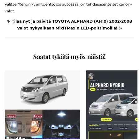
Valitse "Xenon"-vaihtoehto, jos autossasi on tehdasasenteiset xenon-
valot.
✨ Tilaa nyt ja päivitä TOYOTA ALPHARD (AH10) 2002-2008
valot nykyaikaan MixITMaxin LED-polttimoilla! ✨
Saatat tykätä myös näistä!