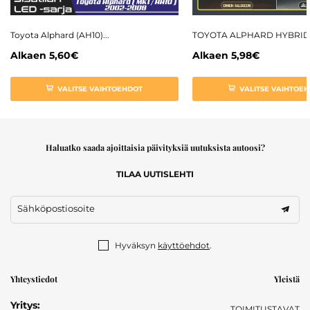
Toyota Alphard (AH10)...
TOYOTA ALPHARD HYBRID.
Alkaen
5,60€
Alkaen
5,98€
VALITSE VAIHTOEHDOT
VALITSE VAIHTOE
Haluatko saada ajoittaisia päivityksiä uutuksista autoosi?
TILAA UUTISLEHTI
Sähköpostiosoite
Hyväksyn
käyttöehdot
.
Yhteystiedot
Yleistä
Yritys:
TOIMITUSTAVAT