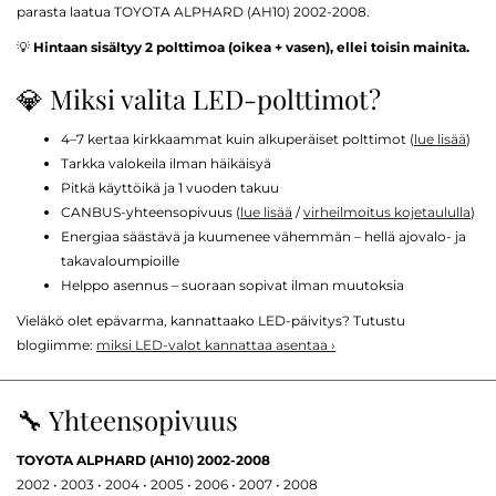
parasta laatua TOYOTA ALPHARD (AH10) 2002-2008.
💡
Hintaan sisältyy 2 polttimoa (oikea + vasen), ellei toisin mainita.
💎 Miksi valita LED-polttimot?
4–7 kertaa kirkkaammat kuin alkuperäiset polttimot (
lue lisää
)
Tarkka valokeila ilman häikäisyä
Pitkä käyttöikä ja 1 vuoden takuu
CANBUS-yhteensopivuus (
lue lisää
/
virheilmoitus kojetaululla
)
Energiaa säästävä ja kuumenee vähemmän – hellä ajovalo- ja
takavaloumpioille
Helppo asennus – suoraan sopivat ilman muutoksia
Vieläkö olet epävarma, kannattaako LED-päivitys? Tutustu
blogiimme:
miksi LED-valot kannattaa asentaa ›
🔧 Yhteensopivuus
TOYOTA ALPHARD (AH10) 2002-2008
2002 • 2003 • 2004 • 2005 • 2006 • 2007 • 2008