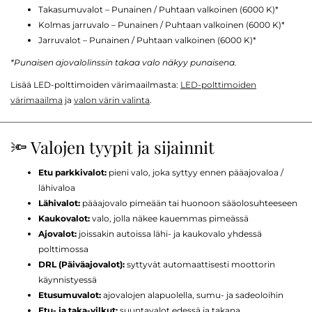
Takasumuvalot – Punainen / Puhtaan valkoinen (6000 K)*
Kolmas jarruvalo – Punainen / Puhtaan valkoinen (6000 K)*
Jarruvalot – Punainen / Puhtaan valkoinen (6000 K)*
*Punaisen ajovalolinssin takaa valo näkyy punaisena.
Lisää LED-polttimoiden värimaailmasta:
LED-polttimoiden
värimaailma
ja
valon värin valinta
.
🔦 Valojen tyypit ja sijainnit
Etu parkkivalot:
pieni valo, joka syttyy ennen pääajovaloa /
lähivaloa
Lähivalot:
pääajovalo pimeään tai huonoon sääolosuhteeseen
Kaukovalot:
valo, jolla näkee kauemmas pimeässä
Ajovalot:
joissakin autoissa lähi- ja kaukovalo yhdessä
polttimossa
DRL (Päiväajovalot):
syttyvät automaattisesti moottorin
käynnistyessä
Etusumuvalot:
ajovalojen alapuolella, sumu- ja sadeoloihin
Etu- ja taka-vilkut:
suuntavalot edessä ja takana