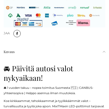
JAA
Kuvaus
🚘 Päivitä autosi valot
nykyaikaan!
🚘 1 vuoden takuu – nopea toimitus Suomesta 🇫🇮 | CANBUS-
yhteensopiva | Helppo asennus ilman muutoksia.
Koe kirkkaammat, tehokkaammat ja tyylikkäämmät valot –
turvallisuutta ja tyyliä joka ajoon. MixITMaxin LED-polttimot tarjoavat