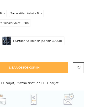
3kpl
Tavaratilan Valot – 1kpl
erikilven Valot – 2kpl
Puhtaan Valkoinen (Xenon 6000k)
LISÄÄ OSTOSKORIIN
ED -sarjat
,
Mazda sisätilan LED -sarjat