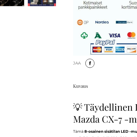
JAA
Kuvaus
💡 Täydellinen 
Mazda CX-7 -ma
Tämä
8-osainen sisätilan LED -mu