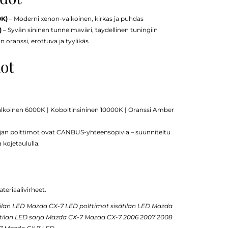
0K)
– Moderni xenon-valkoinen, kirkas ja puhdas
)
– Syvän sininen tunnelmaväri, täydellinen tuningiin
oranssi, erottuva ja tyylikäs
dot
alkoinen 6000K | Koboltinsininen 10000K | Oranssi Amber
jan polttimot ovat CANBUS-yhteensopivia – suunniteltu
kojetaululla.
teriaalivirheet.
lan LED Mazda CX-7 LED polttimot sisätilan LED Mazda
tilan LED sarja Mazda CX-7 Mazda CX-7 2006 2007 2008