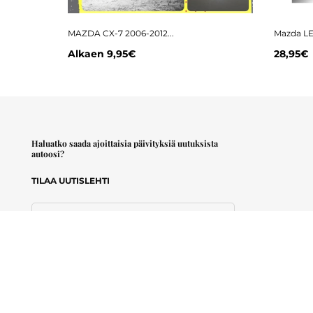
MAZDA CX-7 2006-2012...
Mazda LED
Alkaen
9,95€
28,95€
Haluatko saada ajoittaisia päivityksiä uutuksista
autoosi?
TILAA UUTISLEHTI
Sähköpostiosoite
Hyväksyn
käyttöehdot
.