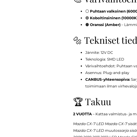
⚪
Puhtaan valkoinen (600
🔵
Koboltinsininen (10000K
🟠
Oranssi (Amber)
– Lämmin 
🔩 Tekniset tie
Jännite: 12V DC
Teknologia: SMD LED
Värivaihtoehdot: Puhtaan v
Asennus: Plug-and-play
CANBUS-yhteensopiva:
Sar
toimimaan ilman virhevaloja 
🏆 Takuu
2 VUOTTA
– Kattaa valmistus- ja ma
Mazda CX-7 LED Mazda CX-7 sisäti
Mazda CX-7 LED muutossarja sisä