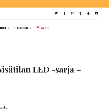
DGET
HALOGEN
ALE
isätilan LED -sarja –
salla.