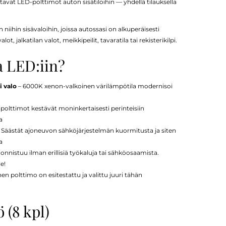
ittavat LED-polttimot auton sisätiloihin — yhdellä tilauksella
 niihin sisävaloihin, joissa autossasi on alkuperäisesti
, jalkatilan valot, meikkipeilit, tavaratila tai rekisterikilpi.
a LED:iin?
 valo
– 6000K xenon-valkoinen värilämpötila modernisoi
polttimot kestävät moninkertaisesti perinteisiin
a
 Säästät ajoneuvon sähköjärjestelmän kuormitusta ja siten
a
nnistuu ilman erillisiä työkaluja tai sähköosaamista.
le!
en polttimo on esitestattu ja valittu juuri tähän
 (8 kpl)