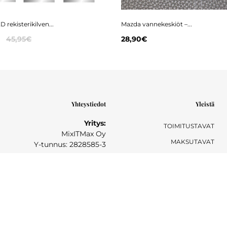
 rekisterikilven...
Mazda vannekeskiöt –...
45,95€
28,90€
Yhteystiedot
Yleistä
Yritys:
TOIMITUSTAVAT
MixITMax Oy
MAKSUTAVAT
Y-tunnus: 2828585-3
TAKUU- JA PALAUTUSEHDOT
Postiosoite:
PALAUTUSOHJEET
Sihtikatu 6
90520 Oulu
YKSITYISYYSSELOSTE
041 740 7770
YHTEYSTIEDOT
Sähköposti: