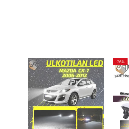
-
36%