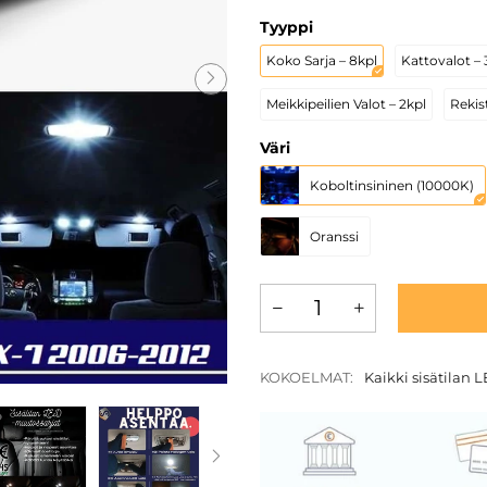
Tyyppi
Koko Sarja – 8kpl
Kattovalot – 
Meikkipeilien Valot – 2kpl
Rekist
Väri
Koboltinsininen (10000K)
Oranssi
KOKOELMAT:
Kaikki sisätilan L