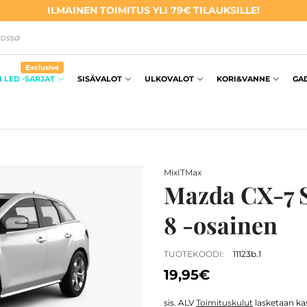
ILMAINEN TOIMITUS YLI 79€ TILAUKSILLE!
kossa
Exclusive
 LED -SARJAT
SISÄVALOT
ULKOVALOT
KORI&VANNE
GA
MixITMax
Mazda CX-7 S
8 -osainen
TUOTEKOODI:
11123b.1
19,95€
sis. ALV
Toimituskulut
lasketaan kas