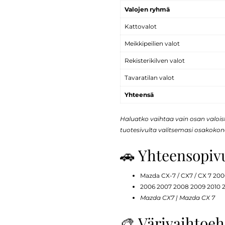
Valojen ryhmä
Kattovalot
Meikkipeilien valot
Rekisterikilven valot
Tavaratilan valot
Yhteensä
Haluatko vaihtaa vain osan valoi
tuotesivulta valitsemasi osakokon
🚗 Yhteensopiv
Mazda CX-7 / CX7 / CX 7 200
2006 2007 2008 2009 2010 2
Mazda CX7 | Mazda CX 7
🎨 Värivaihtoe