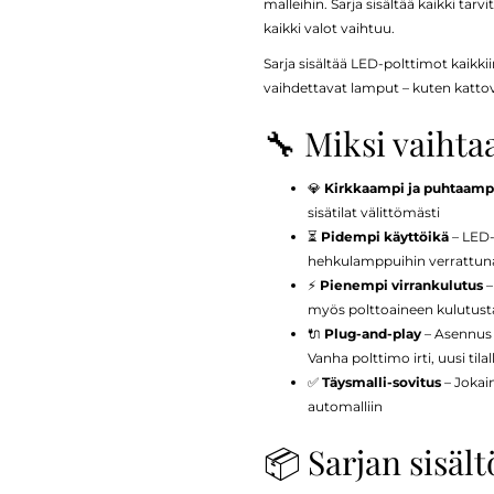
malleihin. Sarja sisältää kaikki tarv
kaikki valot vaihtuu.
Sarja sisältää LED-polttimot kaikkiin
vaihdettavat lamput – kuten kattovalot
🔧 Miksi vaihta
💎
Kirkkaampi ja puhtaampi
sisätilat välittömästi
⏳
Pidempi käyttöikä
– LED-
hehkulamppuihin verrattun
⚡
Pienempi virrankulutus
–
myös polttoaineen kulutust
🔌
Plug-and-play
– Asennus o
Vanha polttimo irti, uusi tilal
✅
Täysmalli-sovitus
– Jokain
automalliin
📦 Sarjan sisältö