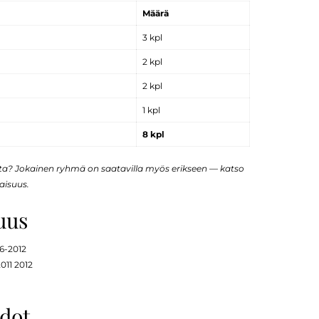
Määrä
3 kpl
2 kpl
2 kpl
1 kpl
8 kpl
sta? Jokainen ryhmä on saatavilla myös erikseen — katso
aisuus.
uus
6-2012
011 2012
hdot