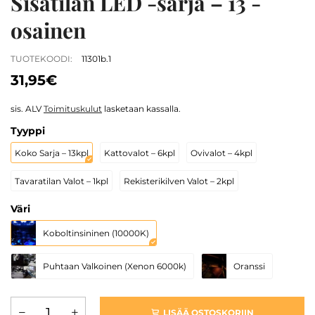
Sisätilan LED -sarja – 13 -
osainen
TUOTEKOODI:
11301b.1
31,95€
sis. ALV
Toimituskulut
lasketaan kassalla.
Tyyppi
Koko Sarja – 13kpl
Kattovalot – 6kpl
Ovivalot – 4kpl
Tavaratilan Valot – 1kpl
Rekisterikilven Valot – 2kpl
Väri
Koboltinsininen (10000K)
Puhtaan Valkoinen (Xenon 6000k)
Oranssi
LISÄÄ OSTOSKORIIN