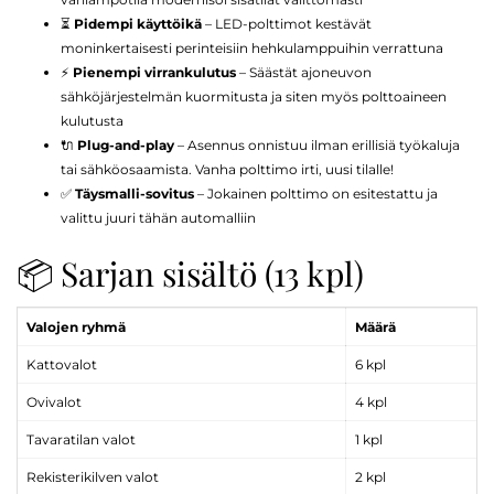
⏳
Pidempi käyttöikä
– LED-polttimot kestävät
moninkertaisesti perinteisiin hehkulamppuihin verrattuna
⚡
Pienempi virrankulutus
– Säästät ajoneuvon
sähköjärjestelmän kuormitusta ja siten myös polttoaineen
kulutusta
🔌
Plug-and-play
– Asennus onnistuu ilman erillisiä työkaluja
tai sähköosaamista. Vanha polttimo irti, uusi tilalle!
✅
Täysmalli-sovitus
– Jokainen polttimo on esitestattu ja
valittu juuri tähän automalliin
📦 Sarjan sisältö (13 kpl)
Valojen ryhmä
Määrä
Kattovalot
6 kpl
Ovivalot
4 kpl
Tavaratilan valot
1 kpl
Rekisterikilven valot
2 kpl