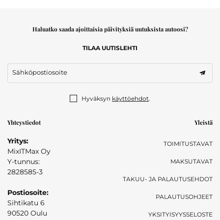
Haluatko saada ajoittaisia päivityksiä uutuksista autoosi?
TILAA UUTISLEHTI
Sähköpostiosoite
Hyväksyn
käyttöehdot
.
Yhteystiedot
Yleistä
Yritys:
TOIMITUSTAVAT
MixITMax Oy
Y-tunnus:
MAKSUTAVAT
2828585-3
TAKUU- JA PALAUTUSEHDOT
Postiosoite:
PALAUTUSOHJEET
Sihtikatu 6
90520 Oulu
YKSITYISYYSSELOSTE