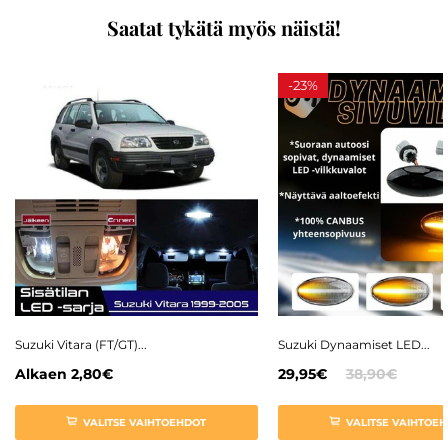
Saatat tykätä myös näistä!
-
23%
Suzuki Vitara (FT/GT)...
Suzuki Dynaamiset LED...
Alkaen
2,80€
29,95€
38,90€
VALITSE VAIHTOEHDOT
VALITSE VAIHTOE