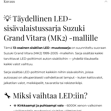
Kuvaus
💡 Täydellinen LED-
sisävalaistussarja Suzuki
Grand Vitara (MK2) -mallille
Tämä
13-osainen sisätilan LED -muutossarja
on suunniteltu suoraan
Suzuki Grand Vitara (MK2) 1999–2005 -malleihin. Sarja sisältää kaikki
tarvittavat LED-polttimot auton sisätiloihin — yhdellä tilauksella
kaikki valot vaihtuu.
Sarja sisältää LED-polttimot kaikkiin niihin sisävaloihin, joissa
autossasi on alkuperäisesti vaihdettavat lamput – kuten kattovalot,
jalkatilan valot, meikkipeilit, tavaratila tai rekisterikilpi.
🔧 Miksi vaihtaa LED:iin?
💎
Kirkkaampi ja puhtaampi valo
– 6000K xenon-valkoinen
värilämpötila modernisoi sisätilat välittömästi