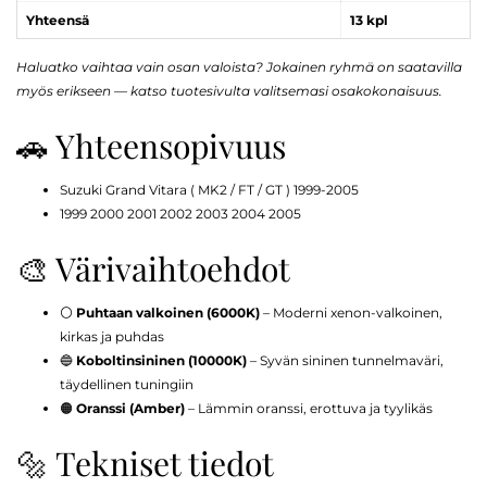
Yhteensä
13 kpl
Haluatko vaihtaa vain osan valoista? Jokainen ryhmä on saatavilla
myös erikseen — katso tuotesivulta valitsemasi osakokonaisuus.
🚗 Yhteensopivuus
Suzuki Grand Vitara ( MK2 / FT / GT ) 1999-2005
1999 2000 2001 2002 2003 2004 2005
🎨 Värivaihtoehdot
⚪
Puhtaan valkoinen (6000K)
– Moderni xenon-valkoinen,
kirkas ja puhdas
🔵
Koboltinsininen (10000K)
– Syvän sininen tunnelmaväri,
täydellinen tuningiin
🟠
Oranssi (Amber)
– Lämmin oranssi, erottuva ja tyylikäs
🔩 Tekniset tiedot