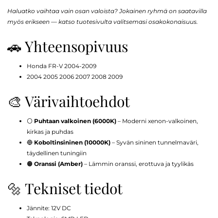
Haluatko vaihtaa vain osan valoista? Jokainen ryhmä on saatavilla
myös erikseen — katso tuotesivulta valitsemasi osakokonaisuus.
🚗 Yhteensopivuus
Honda FR-V 2004-2009
2004 2005 2006 2007 2008 2009
🎨 Värivaihtoehdot
⚪
Puhtaan valkoinen (6000K)
– Moderni xenon-valkoinen,
kirkas ja puhdas
🔵
Koboltinsininen (10000K)
– Syvän sininen tunnelmaväri,
täydellinen tuningiin
🟠
Oranssi (Amber)
– Lämmin oranssi, erottuva ja tyylikäs
🔩 Tekniset tiedot
Jännite: 12V DC