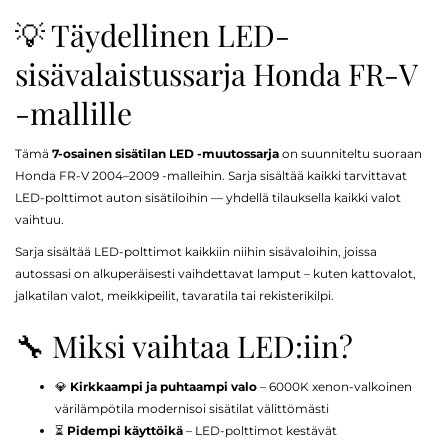
💡 Täydellinen LED-
sisävalaistussarja Honda FR-V
-mallille
Tämä
7-osainen sisätilan LED -muutossarja
on suunniteltu suoraan
Honda FR-V 2004–2009 -malleihin. Sarja sisältää kaikki tarvittavat
LED-polttimot auton sisätiloihin — yhdellä tilauksella kaikki valot
vaihtuu.
Sarja sisältää LED-polttimot kaikkiin niihin sisävaloihin, joissa
autossasi on alkuperäisesti vaihdettavat lamput – kuten kattovalot,
jalkatilan valot, meikkipeilit, tavaratila tai rekisterikilpi.
🔧 Miksi vaihtaa LED:iin?
💎
Kirkkaampi ja puhtaampi valo
– 6000K xenon-valkoinen
värilämpötila modernisoi sisätilat välittömästi
⏳
Pidempi käyttöikä
– LED-polttimot kestävät