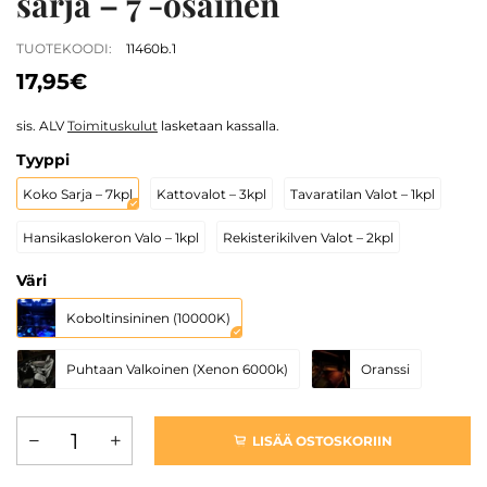
sarja – 7 -osainen
TUOTEKOODI:
11460b.1
17,95€
sis. ALV
Toimituskulut
lasketaan kassalla.
Tyyppi
Koko Sarja – 7kpl
Kattovalot – 3kpl
Tavaratilan Valot – 1kpl
Hansikaslokeron Valo – 1kpl
Rekisterikilven Valot – 2kpl
Väri
Koboltinsininen (10000K)
Puhtaan Valkoinen (Xenon 6000k)
Oranssi
LISÄÄ OSTOSKORIIN