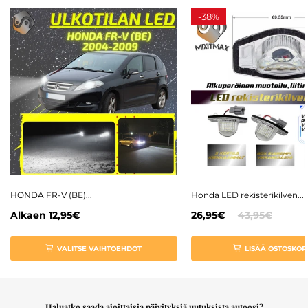
-
38%
HONDA FR-V (BE)...
Honda LED rekisterikilven...
Alkaen
12,95€
26,95€
43,95€
VALITSE VAIHTOEHDOT
LISÄÄ OSTOSKORI
Haluatko saada ajoittaisia päivityksiä uutuksista autoosi?