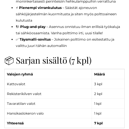
moninkertaisesti perinteisiin hehkulamppuihin verrattuna
⚡
Pienempi virrankulutus
– Säästät ajoneuvon
sähköjärjestelmän kuormitusta ja siten myös polttoaineen
kulutusta
🔌
Plug-and-play
– Asennus onnistuu ilman erillisiä työkaluja
tai sähköosaamista. Vanha polttimo irti, uusi tilalle!
✅
Täysmalli-sovitus
– Jokainen polttimo on esitestattu ja
valittu juuri tähän automalliin
📦 Sarjan sisältö (7 kpl)
Valojen ryhmä
Määrä
Kattovalot
3 kpl
Rekisterikilven valot
2 kpl
Tavaratilan valot
1 kpl
Hansikaslokeron valo
1 kpl
Yhteensä
7 kpl