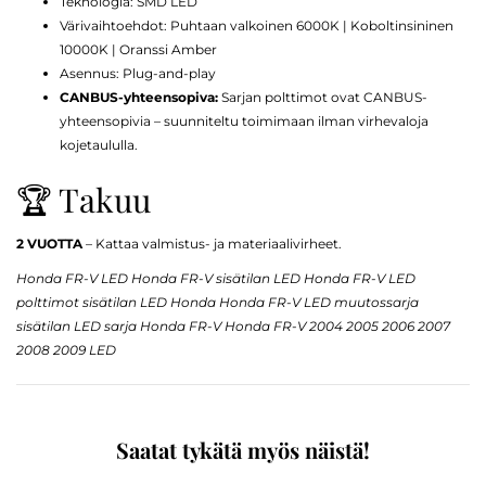
Teknologia: SMD LED
Värivaihtoehdot: Puhtaan valkoinen 6000K | Koboltinsininen
10000K | Oranssi Amber
Asennus: Plug-and-play
CANBUS-yhteensopiva:
Sarjan polttimot ovat CANBUS-
yhteensopivia – suunniteltu toimimaan ilman virhevaloja
kojetaululla.
🏆 Takuu
2 VUOTTA
– Kattaa valmistus- ja materiaalivirheet.
Honda FR-V LED Honda FR-V sisätilan LED Honda FR-V LED
polttimot sisätilan LED Honda Honda FR-V LED muutossarja
sisätilan LED sarja Honda FR-V Honda FR-V 2004 2005 2006 2007
2008 2009 LED
Saatat tykätä myös näistä!