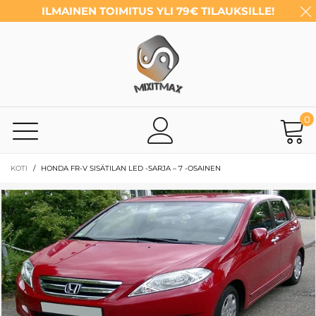
ILMAINEN TOIMITUS YLI 79€ TILAUKSILLE!
0
KOTI
/
HONDA FR-V SISÄTILAN LED -SARJA – 7 -OSAINEN