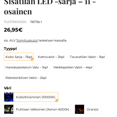
Sisätilan LED -sarja – 11 -
osainen
TUOTEKOODI:
11673b.1
26,95€
sis. ALV
Toimituskulut
lasketaan kassalla.
Tyyppi
Koko Sarja – 11kpl
Kattovalot – 3kpl
Tavaratilan Valot – 1kpl
Hansikaslokeron Valo – 1kpl
Meikkipeilien Valot – 4kpl
Rekisterikilven Valot – 2kpl
Väri
Koboltinsininen (10000K)
Puhtaan Valkoinen (Xenon 6000k)
Oranssi