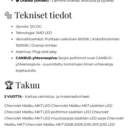
🟠
Oranssi (Amber)
– Lämmin oranssi, erottuva ja tyylikäs
🔩 Tekniset tiedot
Jännite: 12V DC
Teknologia: SMD LED
Värivaihtoehdot: Puhtaan valkoinen 6000K | Koboltinsininen
10000K | Oranssi Amber
Asennus: Plug-and-play
CANBUS-yhteensopiva:
Sarjan polttimot ovat CANBUS-
yhteensopivia – suunniteltu toimimaan ilman virhevaloja
kojetaululla.
🏆 Takuu
2 VUOTTA
– Kattaa valmistus- ja materiaalivirheet.
Chevrolet Malibu MK7 LED Chevrolet Malibu MK7 sisätilan LED
Chevrolet Malibu MK7 LED polttimot sisätilan LED Chevrolet
Chevrolet Malibu MK7 LED muutossarja sisätilan LED sarja Chevrolet
Malibu MK7 Chevrolet Malibu MK7 2008 2009 2010 2011 2012 LED