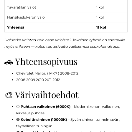
Tavaratilan valot
1 kpl
Hansikaslokeron valo
1 kpl
Yhteensä
11 kpl
Haluatko vaihtaa vain osan valoista? Jokainen ryhmä on saatavilla
myös erikseen — katso tuotesivulta valitsemasi osakokonaisuus.
🚗 Yhteensopivuus
Chevrolet Malibu ( MK7 ) 2008-2012
2008 2009 2010 2011 2012
🎨 Värivaihtoehdot
⚪
Puhtaan valkoinen (6000K)
– Moderni xenon-valkoinen,
kirkas ja puhdas
🔵
Koboltinsininen (10000K)
– Syvän sininen tunnelmaväri,
täydellinen tuningiin