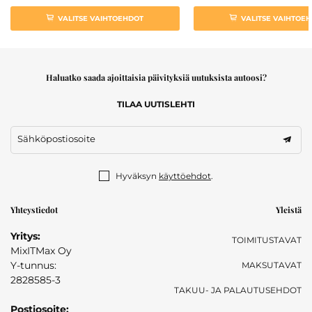
VALITSE VAIHTOEHDOT
VALITSE VAIHTOE
Haluatko saada ajoittaisia päivityksiä uutuksista autoosi?
TILAA UUTISLEHTI
Sähköpostiosoite
Hyväksyn
käyttöehdot
.
Yhteystiedot
Yleistä
Yritys:
TOIMITUSTAVAT
MixITMax Oy
Y-tunnus:
MAKSUTAVAT
2828585-3
TAKUU- JA PALAUTUSEHDOT
Postiosoite: