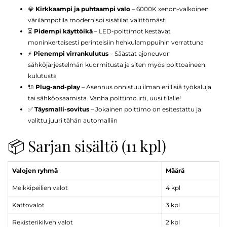
💎
Kirkkaampi ja puhtaampi valo
– 6000K xenon-valkoinen
värilämpötila modernisoi sisätilat välittömästi
⏳
Pidempi käyttöikä
– LED-polttimot kestävät
moninkertaisesti perinteisiin hehkulamppuihin verrattuna
⚡
Pienempi virrankulutus
– Säästät ajoneuvon
sähköjärjestelmän kuormitusta ja siten myös polttoaineen
kulutusta
🔌
Plug-and-play
– Asennus onnistuu ilman erillisiä työkaluja
tai sähköosaamista. Vanha polttimo irti, uusi tilalle!
✅
Täysmalli-sovitus
– Jokainen polttimo on esitestattu ja
valittu juuri tähän automalliin
📦 Sarjan sisältö (11 kpl)
Valojen ryhmä
Määrä
Meikkipeilien valot
4 kpl
Kattovalot
3 kpl
Rekisterikilven valot
2 kpl