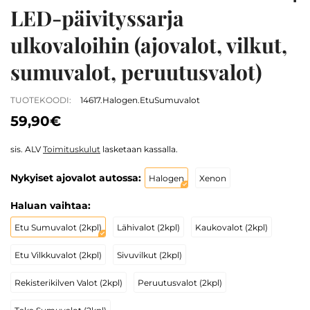
LED-päivityssarja
ulkovaloihin (ajovalot, vilkut,
sumuvalot, peruutusvalot)
TUOTEKOODI:
14617.Halogen.EtuSumuvalot
59,90€
sis. ALV
Toimituskulut
lasketaan kassalla.
Nykyiset ajovalot autossa:
Halogen
Xenon
Haluan vaihtaa:
Etu Sumuvalot (2kpl)
Lähivalot (2kpl)
Kaukovalot (2kpl)
Etu Vilkkuvalot (2kpl)
Sivuvilkut (2kpl)
Rekisterikilven Valot (2kpl)
Peruutusvalot (2kpl)