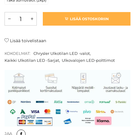
Taka Sumuvalot (2kpl)
LISÄÄ OSTOSKORIIN
Lisää toivelistaan
KOKOELMAT:
Chrysler Ulkotilan LED -valot
,
Kaikki Ulkotilan LED -Sarjat
,
Ulkovalojen LED-polttimot
JAA