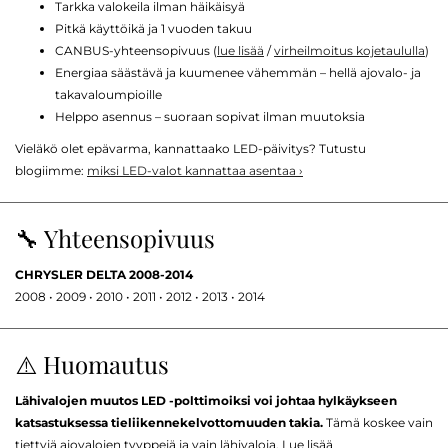
Tarkka valokeila ilman häikäisyä
Pitkä käyttöikä ja 1 vuoden takuu
CANBUS-yhteensopivuus (
lue lisää
/
virheilmoitus kojetaululla
)
Energiaa säästävä ja kuumenee vähemmän – hellä ajovalo- ja
takavaloumpioille
Helppo asennus – suoraan sopivat ilman muutoksia
Vieläkö olet epävarma, kannattaako LED-päivitys? Tutustu
blogiimme:
miksi LED-valot kannattaa asentaa ›
🔧 Yhteensopivuus
CHRYSLER DELTA 2008-2014
2008 • 2009 • 2010 • 2011 • 2012 • 2013 • 2014
⚠️ Huomautus
Lähivalojen muutos LED -polttimoiksi voi johtaa hylkäykseen
katsastuksessa tieliikennekelvottomuuden takia.
Tämä koskee vain
tiettyjä ajovalojen tyyppejä ja vain lähivaloja. Lue lisää