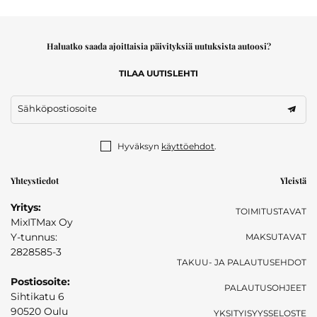
Haluatko saada ajoittaisia päivityksiä uutuksista autoosi?
TILAA UUTISLEHTI
Sähköpostiosoite
Hyväksyn
käyttöehdot
.
Yhteystiedot
Yleistä
Yritys:
TOIMITUSTAVAT
MixITMax Oy
Y-tunnus:
MAKSUTAVAT
2828585-3
TAKUU- JA PALAUTUSEHDOT
Postiosoite:
PALAUTUSOHJEET
Sihtikatu 6
90520 Oulu
YKSITYISYYSSELOSTE