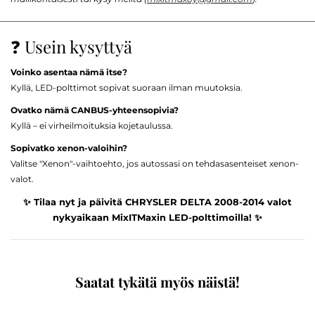
❓ Usein kysyttyä
Voinko asentaa nämä itse?
Kyllä, LED-polttimot sopivat suoraan ilman muutoksia.
Ovatko nämä CANBUS-yhteensopivia?
Kyllä – ei virheilmoituksia kojetaulussa.
Sopivatko xenon-valoihin?
Valitse "Xenon"-vaihtoehto, jos autossasi on tehdasasenteiset xenon-
valot.
✨ Tilaa nyt ja päivitä CHRYSLER DELTA 2008-2014 valot
nykyaikaan MixITMaxin LED-polttimoilla! ✨
Saatat tykätä myös näistä!