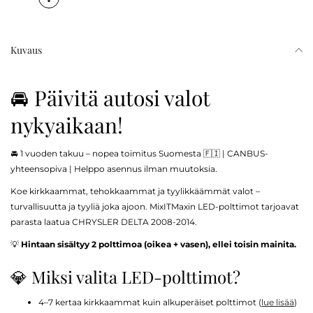
Kuvaus
🚘 Päivitä autosi valot
nykyaikaan!
🚘 1 vuoden takuu – nopea toimitus Suomesta 🇫🇮 | CANBUS-
yhteensopiva | Helppo asennus ilman muutoksia.
Koe kirkkaammat, tehokkaammat ja tyylikkäämmät valot –
turvallisuutta ja tyyliä joka ajoon. MixITMaxin LED-polttimot tarjoavat
parasta laatua CHRYSLER DELTA 2008-2014.
💡
Hintaan sisältyy 2 polttimoa (oikea + vasen), ellei toisin mainita.
💎 Miksi valita LED-polttimot?
4–7 kertaa kirkkaammat kuin alkuperäiset polttimot (
lue lisää
)