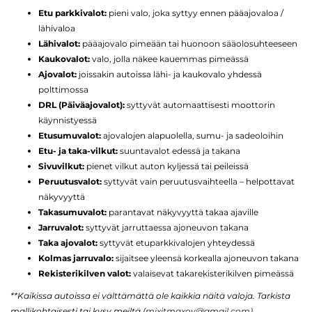
Etu parkkivalot:
pieni valo, joka syttyy ennen pääajovaloa /
lähivaloa
Lähivalot:
pääajovalo pimeään tai huonoon sääolosuhteeseen
Kaukovalot:
valo, jolla näkee kauemmas pimeässä
Ajovalot:
joissakin autoissa lähi- ja kaukovalo yhdessä
polttimossa
DRL (Päiväajovalot):
syttyvät automaattisesti moottorin
käynnistyessä
Etusumuvalot:
ajovalojen alapuolella, sumu- ja sadeoloihin
Etu- ja taka-vilkut:
suuntavalot edessä ja takana
Sivuvilkut:
pienet vilkut auton kyljessä tai peileissä
Peruutusvalot:
syttyvät vain peruutusvaihteella – helpottavat
näkyvyyttä
Takasumuvalot:
parantavat näkyvyyttä takaa ajaville
Jarruvalot:
syttyvät jarruttaessa ajoneuvon takana
Taka ajovalot:
syttyvät etuparkkivalojen yhteydessä
Kolmas jarruvalo:
sijaitsee yleensä korkealla ajoneuvon takana
Rekisterikilven valot:
valaisevat takarekisterikilven pimeässä
**Kaikissa autoissa ei välttämättä ole kaikkia näitä valoja. Tarkista
mallikohtaisesti tai kysy meiltä (
mixitmaxoy@gmail.com
).