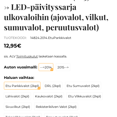
-> LED-päivityssarja
ulkovaloihin (ajovalot, vilkut,
sumuvalot, peruutusvalot)
TUOTEKOODI:
14824.2014.EtuParkkivalot
12,95€
sis. ALV
Toimituskulut
lasketaan kassalla.
Auton vuosimalli:
-->2014
2015-->
Haluan vaihtaa:
Etu Parkkivalot (2kpl)
DRL (2kpl)
Etu Sumuvalot (2kpl)
Lähivalot (2kpl)
Kaukovalot (2kpl)
Etu Vilkkuvalot (2kpl)
Sivuvilkut (2kpl)
Rekisterikilven Valot (2kpl)