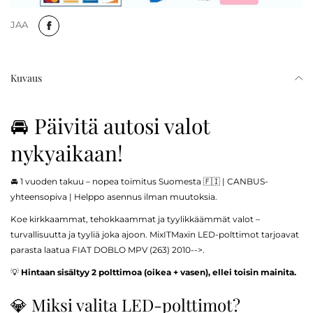
JAA
Kuvaus
🚘 Päivitä autosi valot
nykyaikaan!
🚘 1 vuoden takuu – nopea toimitus Suomesta 🇫🇮 | CANBUS-
yhteensopiva | Helppo asennus ilman muutoksia.
Koe kirkkaammat, tehokkaammat ja tyylikkäämmät valot –
turvallisuutta ja tyyliä joka ajoon. MixITMaxin LED-polttimot tarjoavat
parasta laatua FIAT DOBLO MPV (263) 2010-->.
💡
Hintaan sisältyy 2 polttimoa (oikea + vasen), ellei toisin mainita.
💎 Miksi valita LED-polttimot?