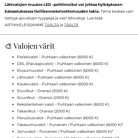
Lähivalojen muutos LED -polttimoiksi voi johtaa hylkäykseen
katsastuksessa tieliikennekelvottomuuden takia.
Tämä koskee vain
tiettyjä ajovalojen tyyppejä ja vain lähivaloja. Lue lisää
ARTIKKELEISSAMME
TÄÄLTÄ
ja
TÄÄLTÄ
🎨 Valojen värit
Parkkivalot – Puhtaan valkoinen (6000 K)
DRL (Päiväajovalot) – Puhtaan valkoinen (6000 K)
Etusumuvalot – Puhtaan valkoinen (6000 K)
Lähivalot – Puhtaan valkoinen (6000 K)
Kaukovalot – Puhtaan valkoinen (6000 K)
Etuvilkut – Oranssi (2000 K)
Sivuvilkut – Oranssi (2000 K)
Rekisterikilven valot – Puhtaan valkoinen (6000 K)
Takavilkut – Oranssi (2000 K)
Peruutusvalot – Puhtaan valkoinen (6000 K)
Takasumuvalot – Punainen / Puhtaan valkoinen (6000 K)*
Jarruvalot – Punainen / Puhtaan valkoinen (6000 K)*