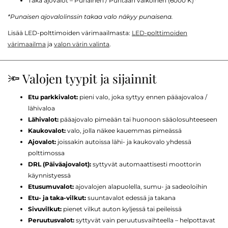
Taka ajovalot – Punainen / Puhtaan valkoinen (6000 K)*
*Punaisen ajovalolinssin takaa valo näkyy punaisena.
Lisää LED-polttimoiden värimaailmasta:
LED-polttimoiden
värimaailma
ja
valon värin valinta
.
🔦 Valojen tyypit ja sijainnit
Etu parkkivalot:
pieni valo, joka syttyy ennen pääajovaloa /
lähivaloa
Lähivalot:
pääajovalo pimeään tai huonoon sääolosuhteeseen
Kaukovalot:
valo, jolla näkee kauemmas pimeässä
Ajovalot:
joissakin autoissa lähi- ja kaukovalo yhdessä
polttimossa
DRL (Päiväajovalot):
syttyvät automaattisesti moottorin
käynnistyessä
Etusumuvalot:
ajovalojen alapuolella, sumu- ja sadeoloihin
Etu- ja taka-vilkut:
suuntavalot edessä ja takana
Sivuvilkut:
pienet vilkut auton kyljessä tai peileissä
Peruutusvalot:
syttyvät vain peruutusvaihteella – helpottavat