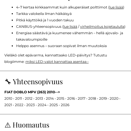
4–7 kertaa kirkkaammat kuin alkuperäiset polttimot (
lue lisää
)
Tarkka valokeila ilman häikäisyä
Pitkä käyttöikä ja 1 vuoden takuu
CANBUS-yhteensopivuus (
lue lisää
/
virheilmoitus kojetaululla
)
Energiaa säästävä ja kuumenee vähemmän – hellä ajovalo- ja
takavaloumpioille
Helppo asennus – suoraan sopivat ilman muutoksia
Vieläkö olet epävarma, kannattaako LED-päivitys? Tutustu
blogiimme:
miksi LED-valot kannattaa asentaa ›
🔧 Yhteensopivuus
FIAT DOBLO MPV (263) 2010-->
2010 • 2011 • 2012 • 2013 • 2014 • 2015 • 2016 • 2017 • 2018 • 2019 • 2020 •
2021 • 2022 • 2023 • 2024 • 2025 • 2026
⚠️ Huomautus