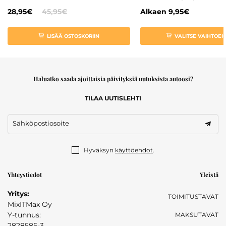
28,95€
45,95€
Alkaen
9,95€
LISÄÄ OSTOSKORIIN
VALITSE VAIHTOE
Haluatko saada ajoittaisia päivityksiä uutuksista autoosi?
TILAA UUTISLEHTI
Sähköpostiosoite
Hyväksyn
käyttöehdot
.
Yhteystiedot
Yleistä
Yritys:
TOIMITUSTAVAT
MixITMax Oy
Y-tunnus:
MAKSUTAVAT
2828585-3