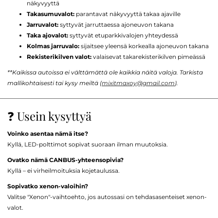
näkyvyyttä
Takasumuvalot:
parantavat näkyvyyttä takaa ajaville
Jarruvalot:
syttyvät jarruttaessa ajoneuvon takana
Taka ajovalot:
syttyvät etuparkkivalojen yhteydessä
Kolmas jarruvalo:
sijaitsee yleensä korkealla ajoneuvon takana
Rekisterikilven valot:
valaisevat takarekisterikilven pimeässä
**Kaikissa autoissa ei välttämättä ole kaikkia näitä valoja. Tarkista
mallikohtaisesti tai kysy meiltä (
mixitmaxoy@gmail.com
).
❓ Usein kysyttyä
Voinko asentaa nämä itse?
Kyllä, LED-polttimot sopivat suoraan ilman muutoksia.
Ovatko nämä CANBUS-yhteensopivia?
Kyllä – ei virheilmoituksia kojetaulussa.
Sopivatko xenon-valoihin?
Valitse "Xenon"-vaihtoehto, jos autossasi on tehdasasenteiset xenon-
valot.