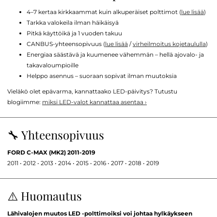
4–7 kertaa kirkkaammat kuin alkuperäiset polttimot (
lue lisää
)
Tarkka valokeila ilman häikäisyä
Pitkä käyttöikä ja 1 vuoden takuu
CANBUS-yhteensopivuus (
lue lisää
/
virheilmoitus kojetaululla
)
Energiaa säästävä ja kuumenee vähemmän – hellä ajovalo- ja
takavaloumpioille
Helppo asennus – suoraan sopivat ilman muutoksia
Vieläkö olet epävarma, kannattaako LED-päivitys? Tutustu
blogiimme:
miksi LED-valot kannattaa asentaa ›
🔧 Yhteensopivuus
FORD C-MAX (MK2) 2011-2019
2011 • 2012 • 2013 • 2014 • 2015 • 2016 • 2017 • 2018 • 2019
⚠️ Huomautus
Lähivalojen muutos LED -polttimoiksi voi johtaa hylkäykseen