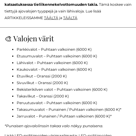
katsastuksessa tieliikennekelvottomuuden takia.
Tämä koskee vain
tiettyjä ajovalojen tyyppejä ja vain lähivaloja. Lue lisää
ARTIKKELEISSAMME
TÄÄLTÄ
ja
TÄÄLTÄ
🎨 Valojen värit
Parkkivalot – Puhtaan valkoinen (6000 K)
Etusumuvalot – Puhtaan valkoinen (6000 K)
Lähivalot – Puhtaan valkoinen (6000 K)
Kaukovalot – Puhtaan valkoinen (6000 K)
Etuvilkut – Oranssi (2000 K)
Sivuvilkut – Oranssi (2000 K)
Rekisterikilven valot – Puhtaan valkoinen (6000 K)
Takavilkut – Oranssi (2000 K)
Peruutusvalot – Puhtaan valkoinen (6000 K)
Takasumuvalot – Punainen / Puhtaan valkoinen (6000 K)*
Jarruvalot – Punainen / Puhtaan valkoinen (6000 K)*
*Punaisen ajovalolinssin takaa valo näkyy punaisena.
Lisää LED-polttimoiden värimaailmasta:
LED-polttimoiden