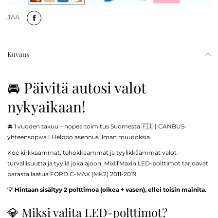
JAA
Kuvaus
🚘 Päivitä autosi valot
nykyaikaan!
🚘 1 vuoden takuu – nopea toimitus Suomesta 🇫🇮 | CANBUS-
yhteensopiva | Helppo asennus ilman muutoksia.
Koe kirkkaammat, tehokkaammat ja tyylikkäämmät valot –
turvallisuutta ja tyyliä joka ajoon. MixITMaxin LED-polttimot tarjoavat
parasta laatua FORD C-MAX (MK2) 2011-2019.
💡
Hintaan sisältyy 2 polttimoa (oikea + vasen), ellei toisin mainita.
💎 Miksi valita LED-polttimot?