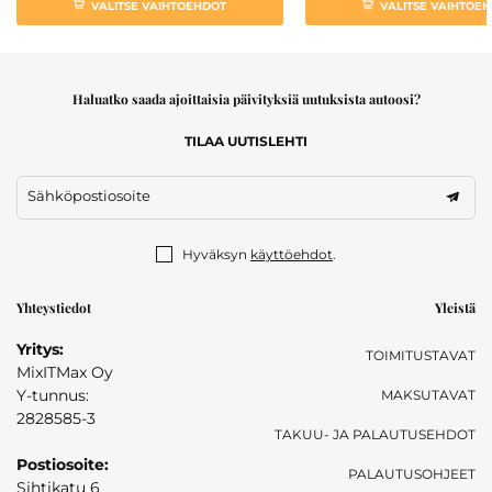
VALITSE VAIHTOEHDOT
VALITSE VAIHTOE
Haluatko saada ajoittaisia päivityksiä uutuksista autoosi?
TILAA UUTISLEHTI
Sähköpostiosoite
Hyväksyn
käyttöehdot
.
Yhteystiedot
Yleistä
Yritys:
TOIMITUSTAVAT
MixITMax Oy
Y-tunnus:
MAKSUTAVAT
2828585-3
TAKUU- JA PALAUTUSEHDOT
Postiosoite:
PALAUTUSOHJEET
Sihtikatu 6