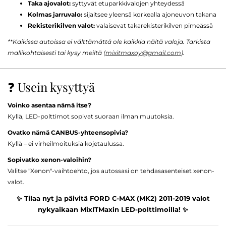
Taka ajovalot:
syttyvät etuparkkivalojen yhteydessä
Kolmas jarruvalo:
sijaitsee yleensä korkealla ajoneuvon takana
Rekisterikilven valot:
valaisevat takarekisterikilven pimeässä
**Kaikissa autoissa ei välttämättä ole kaikkia näitä valoja. Tarkista
mallikohtaisesti tai kysy meiltä (
mixitmaxoy@gmail.com
).
❓ Usein kysyttyä
Voinko asentaa nämä itse?
Kyllä, LED-polttimot sopivat suoraan ilman muutoksia.
Ovatko nämä CANBUS-yhteensopivia?
Kyllä – ei virheilmoituksia kojetaulussa.
Sopivatko xenon-valoihin?
Valitse "Xenon"-vaihtoehto, jos autossasi on tehdasasenteiset xenon-
valot.
✨ Tilaa nyt ja päivitä FORD C-MAX (MK2) 2011-2019 valot
nykyaikaan MixITMaxin LED-polttimoilla! ✨