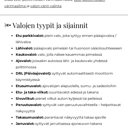
värimaailma
ja
valon värin valinta
.
🔦 Valojen tyypit ja sijainnit
Etu parkkivalot:
pieni valo, joka syttyy ennen pääajovaloa /
lähivaloa
Lähivalot:
pääajovalo pimeään tai huonoon sääolosuhteeseen
Kaukovalot:
valo, jolla näkee kauemmas pimeässä
Ajovalot:
joissakin autoissa lähi- ja kaukovalo yhdessä
polttimossa
DRL (Päiväajovalot):
syttyvät automaattisesti moottorin
käynnistyessä
Etusumuvalot:
ajovalojen alapuolella, sumu- ja sadeoloihin
Etu- ja taka-vilkut:
suuntavalot edessä ja takana
Sivuvilkut:
pienet vilkut auton kyljessä tai peileissä
Peruutusvalot:
syttyvät vain peruutusvaihteella – helpottavat
näkyvyyttä
Takasumuvalot:
parantavat näkyvyyttä takaa ajaville
Jarruvalot:
syttyvät jarruttaessa ajoneuvon takana