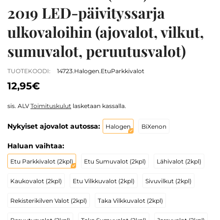
2019 LED-päivityssarja
ulkovaloihin (ajovalot, vilkut,
sumuvalot, peruutusvalot)
TUOTEKOODI:
14723.Halogen.EtuParkkivalot
12,95€
sis. ALV
Toimituskulut
lasketaan kassalla.
Nykyiset ajovalot autossa:
Halogen
BiXenon
Haluan vaihtaa:
Etu Parkkivalot (2kpl)
Etu Sumuvalot (2kpl)
Lähivalot (2kpl)
Kaukovalot (2kpl)
Etu Vilkkuvalot (2kpl)
Sivuvilkut (2kpl)
Rekisterikilven Valot (2kpl)
Taka Vilkkuvalot (2kpl)