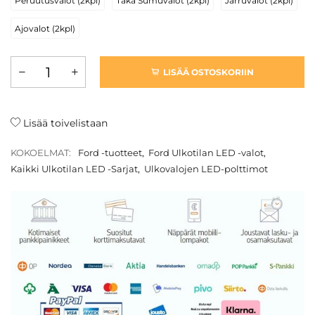
Peruutusvalot (2kpl)
Taka Sumuvalot (2kpl)
Jarruvalot (2kpl)
Ajovalot (2kpl)
LISÄÄ OSTOSKORIIN
Lisää toivelistaan
KOKOELMAT:
Ford -tuotteet
,
Ford Ulkotilan LED -valot
,
Kaikki Ulkotilan LED -Sarjat
,
Ulkovalojen LED-polttimot