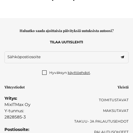
Haluatko saada ajoittaisia päivityksiä uutuksista autoosi?
TILAA UUTISLEHTI
Sähköpostiosoite
Hyväksyn
käyttöehdot
.
Yhteystiedot
Yleistä
Yritys:
TOIMITUSTAVAT
MixITMax Oy
Y-tunnus:
MAKSUTAVAT
2828585-3
TAKUU- JA PALAUTUSEHDOT
Postiosoite:
PALAUTUSOHJEET