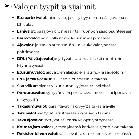
🔦 Valojen tyypit ja sijainnit
Etu parkkivalot:
pieni valo, joka syttyy ennen pääajovaloa /
lähivaloa
Lähivalot:
pääajovalo pimeään tai huonoon sääolosuhteeseen
Kaukovalot:
valo, jolla näkee kauemmas pimeässä
Ajovalot:
joissakin autoissa lähi- ja kaukovalo yhdessä
polttimossa
DRL (Päiväajovalot):
syttyvät automaattisesti moottorin
käynnistyessä
Etusumuvalot:
ajovalojen alapuolella, sumu- ja sadeoloihin
Etu- ja taka-vilkut:
suuntavalot edessä ja takana
Sivuvilkut:
pienet vilkut auton kyljessä tai peileissä
Peruutusvalot:
syttyvät vain peruutusvaihteella – helpottavat
näkyvyyttä
Takasumuvalot:
parantavat näkyvyyttä takaa ajaville
Jarruvalot:
syttyvät jarruttaessa ajoneuvon takana
Taka ajovalot:
syttyvät etuparkkivalojen yhteydessä
Kolmas jarruvalo:
sijaitsee yleensä korkealla ajoneuvon takana
Rekisterikilven valot:
valaisevat takarekisterikilven pimeässä