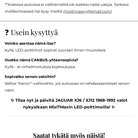
**Kaikissa autoissa ei välttämättä ole kaikkia näitä valoja. Tarkista
mallikohtaisesti tai kysy meiltä (
mixitmaxoy@gmail.com
).
❓ Usein kysyttyä
Voinko asentaa nämä itse?
Kyllä, LED-polttimot sopivat suoraan ilman muutoksia.
Ovatko nämä CANBUS-yhteensopivia?
Kyllä – ei virheilmoituksia kojetaulussa.
Sopivatko xenon-valoihin?
Valitse "Xenon"-vaihtoehto, jos autossasi on tehdasasenteiset xenon-
valot.
✨ Tilaa nyt ja päivitä JAGUAR XJ6 / XJ12 1968-1992 valot
nykyaikaan MixITMaxin LED-polttimoilla! ✨
Saatat tykätä myös näistä!