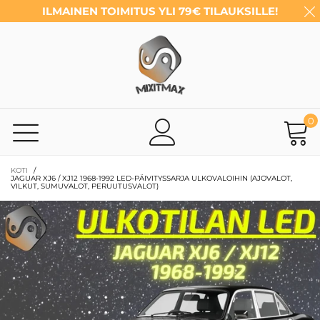
ILMAINEN TOIMITUS YLI 79€ TILAUKSILLE!
0
KOTI
/
JAGUAR XJ6 / XJ12 1968-1992 LED-PÄIVITYSSARJA ULKOVALOIHIN (AJOVALOT,
VILKUT, SUMUVALOT, PERUUTUSVALOT)