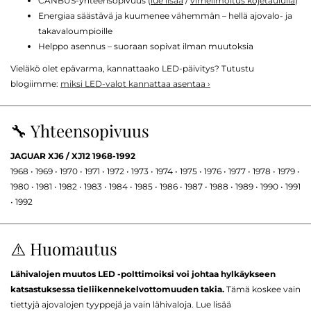
CANBUS-yhteensopivuus (
lue lisää
/
virheilmoitus kojetaululla
)
Energiaa säästävä ja kuumenee vähemmän – hellä ajovalo- ja
takavaloumpioille
Helppo asennus – suoraan sopivat ilman muutoksia
Vieläkö olet epävarma, kannattaako LED-päivitys? Tutustu
blogiimme:
miksi LED-valot kannattaa asentaa ›
🔧 Yhteensopivuus
JAGUAR XJ6 / XJ12 1968-1992
1968 • 1969 • 1970 • 1971 • 1972 • 1973 • 1974 • 1975 • 1976 • 1977 • 1978 • 1979 •
1980 • 1981 • 1982 • 1983 • 1984 • 1985 • 1986 • 1987 • 1988 • 1989 • 1990 • 1991
• 1992
⚠️ Huomautus
Lähivalojen muutos LED -polttimoiksi voi johtaa hylkäykseen
katsastuksessa tieliikennekelvottomuuden takia.
Tämä koskee vain
tiettyjä ajovalojen tyyppejä ja vain lähivaloja. Lue lisää