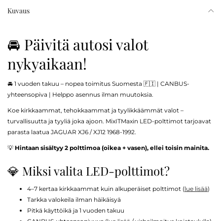
Kuvaus
🚘 Päivitä autosi valot
nykyaikaan!
🚘 1 vuoden takuu – nopea toimitus Suomesta 🇫🇮 | CANBUS-
yhteensopiva | Helppo asennus ilman muutoksia.
Koe kirkkaammat, tehokkaammat ja tyylikkäämmät valot –
turvallisuutta ja tyyliä joka ajoon. MixITMaxin LED-polttimot tarjoavat
parasta laatua JAGUAR XJ6 / XJ12 1968-1992.
💡
Hintaan sisältyy 2 polttimoa (oikea + vasen), ellei toisin mainita.
💎 Miksi valita LED-polttimot?
4–7 kertaa kirkkaammat kuin alkuperäiset polttimot (
lue lisää
)
Tarkka valokeila ilman häikäisyä
Pitkä käyttöikä ja 1 vuoden takuu