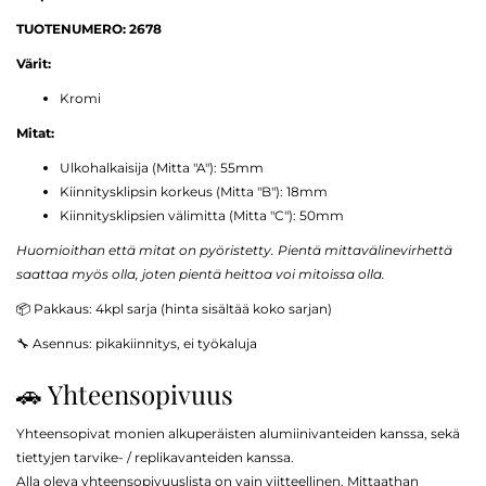
TUOTENUMERO: 2678
Värit:
Kromi
Mitat:
Ulkohalkaisija (Mitta "A"): 55mm
Kiinnitysklipsin korkeus (Mitta "B"): 18mm
Kiinnitysklipsien välimitta (Mitta "C"): 50mm
Huomioithan että mitat on pyöristetty. Pientä mittavälinevirhettä
saattaa myös olla, joten pientä heittoa voi mitoissa olla.
📦 Pakkaus: 4kpl sarja (hinta sisältää koko sarjan)
🔧 Asennus: pikakiinnitys, ei työkaluja
🚗 Yhteensopivuus
Yhteensopivat monien alkuperäisten alumiinivanteiden kanssa, sekä
tiettyjen tarvike- / replikavanteiden kanssa.
Alla oleva yhteensopivuuslista on vain viitteellinen. Mittaathan