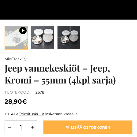
MixITMaxOy
Jeep vannekeskiöt – Jeep,
Kromi – 55mm (4kpl sarja)
TUOTEKOODI:
2678
28,90€
sis. ALV
Toimituskulut
lasketaan kassalla.
LISÄÄ OSTOSKORIIN