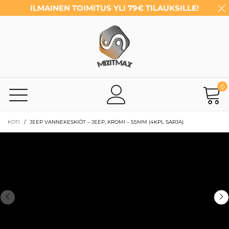
ILMAINEN TOIMITUS YLI 79€ TILAUKSILLE!
0
KOTI
/
JEEP VANNEKESKIÖT – JEEP, KROMI – 55MM (4KPL SARJA)