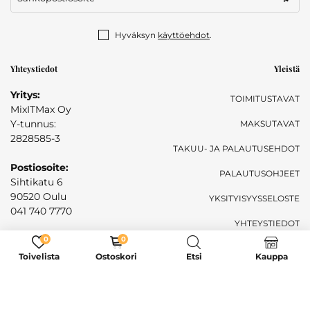
Hyväksyn
käyttöehdot
.
Yhteystiedot
Yleistä
Yritys:
TOIMITUSTAVAT
MixITMax Oy
Y-tunnus:
MAKSUTAVAT
2828585-3
TAKUU- JA PALAUTUSEHDOT
Postiosoite:
PALAUTUSOHJEET
Sihtikatu 6
90520 Oulu
YKSITYISYYSSELOSTE
041 740 7770
YHTEYSTIEDOT
Sähköposti:
0
0
mixitmaxoy@gmail.com
Toivelista
Ostoskori
Etsi
Kauppa
Live -chat
7pv viikossa 08.00-17.00