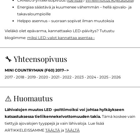
CANBUS-yhteensopivuus (
lue lisää
/
virheilmoitus kojetaululla
)
Energiaa säästävä ja kuumenee vähemmän – hellä ajovalo- ja
takavaloumpioille
Helppo asennus – suoraan sopivat ilman muutoksia
Vieläkö olet epävarma, kannattaako LED-päivitys? Tutustu
blogiimme:
miksi LED-valot kannattaa asentaa ›
🔧 Yhteensopivuus
MINI COUNTRYMAN (F60) 2017-->
2017 • 2018 • 2019 • 2020 • 2021 • 2022 • 2023 • 2024 • 2025 • 2026
⚠️ Huomautus
Lähivalojen muutos LED -polttimoiksi voi johtaa hylkäykseen
katsastuksessa tieliikennekelvottomuuden takia.
Tämä koskee vain
tiettyjä ajovalojen tyyppejä ja vain lähivaloja. Lue lisää
ARTIKKELEISSAMME
TÄÄLTÄ
ja
TÄÄLTÄ