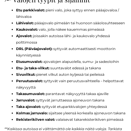
Etu parkkivalot:
pieni valo, joka syttyy ennen pääajovaloa /
lähivaloa
Lähivalot:
pääajovalo pimeään tai huonoon sääolosuhteeseen
Kaukovalot:
valo, jolla näkee kauemmas pimeässä
Ajovalot:
joissakin autoissa lähi- ja kaukovalo yhdessä
polttimossa
DRL (Päiväajovalot):
syttyvät automaattisesti moottorin
käynnistyessä
Etusumuvalot:
ajovalojen alapuolella, sumu- ja sadeoloihin
Etu- ja taka-vilkut:
suuntavalot edessä ja takana
Sivuvilkut:
pienet vilkut auton kyljessä tai peileissä
Peruutusvalot:
syttyvät vain peruutusvaihteella – helpottavat
näkyvyyttä
Takasumuvalot:
parantavat näkyvyyttä takaa ajaville
Jarruvalot:
syttyvät jarruttaessa ajoneuvon takana
Taka ajovalot:
syttyvät etuparkkivalojen yhteydessä
Kolmas jarruvalo:
sijaitsee yleensä korkealla ajoneuvon takana
Rekisterikilven valot:
valaisevat takarekisterikilven pimeässä
**Kaikissa autoissa ei välttämättä ole kaikkia näitä valoja. Tarkista