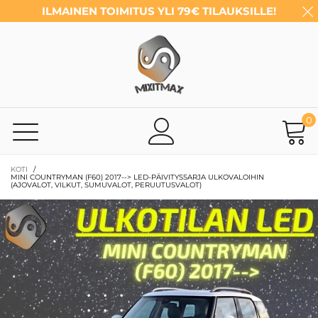
ILMAINEN TOIMITUS YLI 79€ TILAUKSILLE!
0
KOTI
/
MINI COUNTRYMAN (F60) 2017--> LED-PÄIVITYSSARJA ULKOVALOIHIN
(AJOVALOT, VILKUT, SUMUVALOT, PERUUTUSVALOT)