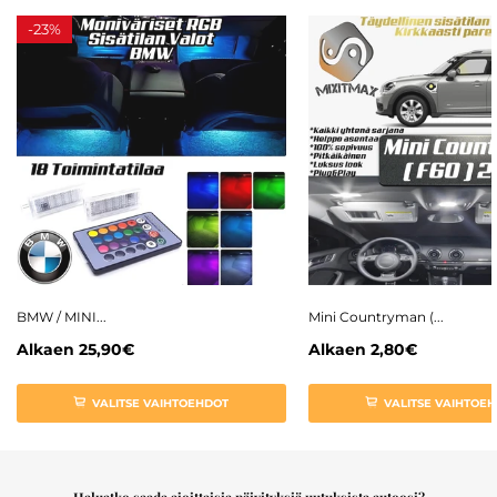
-
23%
BMW / MINI...
Mini Countryman (...
Alkaen
25,90€
Alkaen
2,80€
VALITSE VAIHTOEHDOT
VALITSE VAIHTOE
Haluatko saada ajoittaisia päivityksiä uutuksista autoosi?