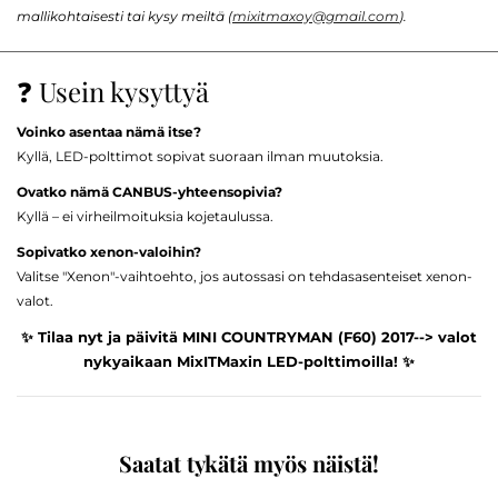
mallikohtaisesti tai kysy meiltä (
mixitmaxoy@gmail.com
).
❓ Usein kysyttyä
Voinko asentaa nämä itse?
Kyllä, LED-polttimot sopivat suoraan ilman muutoksia.
Ovatko nämä CANBUS-yhteensopivia?
Kyllä – ei virheilmoituksia kojetaulussa.
Sopivatko xenon-valoihin?
Valitse "Xenon"-vaihtoehto, jos autossasi on tehdasasenteiset xenon-
valot.
✨ Tilaa nyt ja päivitä MINI COUNTRYMAN (F60) 2017--> valot
nykyaikaan MixITMaxin LED-polttimoilla! ✨
Saatat tykätä myös näistä!