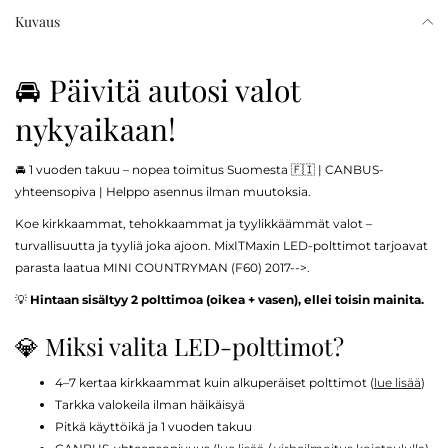
Kuvaus
🚘 Päivitä autosi valot
nykyaikaan!
🚘 1 vuoden takuu – nopea toimitus Suomesta 🇫🇮 | CANBUS-
yhteensopiva | Helppo asennus ilman muutoksia.
Koe kirkkaammat, tehokkaammat ja tyylikkäämmät valot –
turvallisuutta ja tyyliä joka ajoon. MixITMaxin LED-polttimot tarjoavat
parasta laatua MINI COUNTRYMAN (F60) 2017-->.
💡
Hintaan sisältyy 2 polttimoa (oikea + vasen), ellei toisin mainita.
💎 Miksi valita LED-polttimot?
4–7 kertaa kirkkaammat kuin alkuperäiset polttimot (
lue lisää
)
Tarkka valokeila ilman häikäisyä
Pitkä käyttöikä ja 1 vuoden takuu