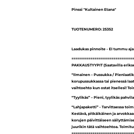
Pinssi "Kultainen Etana"
TUOTENUMERO: 25352
Laadukas pinnoite - EI tummu aj
=============================
PAKKAUSTYYPIT (Saatavilla erik
“Ilmainen – Pussukka / Pienlaatik
korupussukkassa tai pienessä laa
vaihtoehto kun ostat itsellesi! To
“Tyylikäs” – Pieni, tyylikäs pahvi
“Lahjapaketti” - Tarvittaessa toi
Kestävä, pitkäikäinen ja arvokkaa
korujen päivittäiseen säilyttämi
juurikin tätä vaihtoehtoa. Toimit
=============================