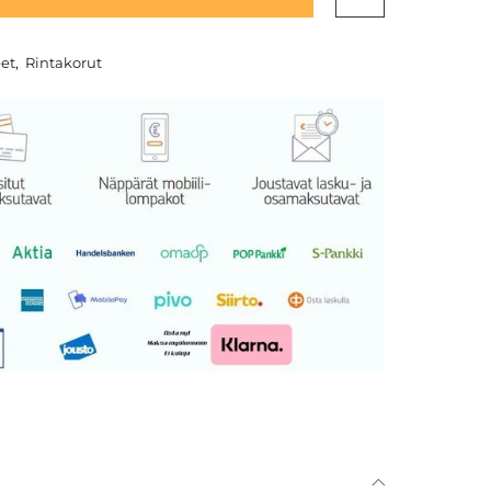
eet
,
Rintakorut