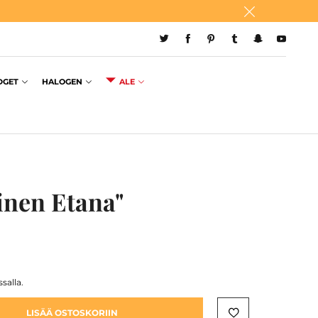
DGET
HALOGEN
ALE
inen Etana"
salla.
LISÄÄ OSTOSKORIIN