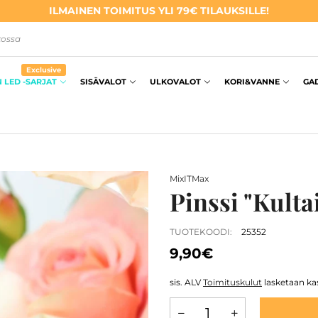
ILMAINEN TOIMITUS YLI 79€ TILAUKSILLE!
kossa
Exclusive
 LED -SARJAT
SISÄVALOT
ULKOVALOT
KORI&VANNE
GA
MixITMax
Pinssi "Kulta
TUOTEKOODI:
25352
9,90€
sis. ALV
Toimituskulut
lasketaan kas