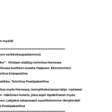
an myötä!
======================================
seen verkkokaupastamme):
ko” - Hintaan sisältyy toimitus hienossa
tikossa tuotteen kossta riippuen. Ekonominen
imitus kirjepostina
laatikko. Toimitus Postipakettina
mitus myös hienossa, isompikokoisessa lahja -rasiassa!
n -näköinen kotelo, joka sopii täydellisesti myös
seen. Lahjaksi ostaessassi suosittelemme lämpimästi
us Postipakettina
======================================