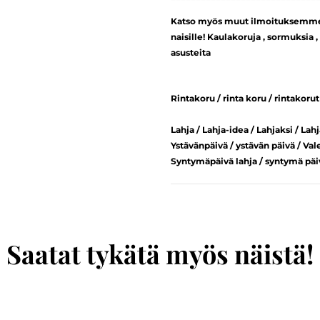
Katso myös muut ilmoituksemme - 
naisille! Kaulakoruja , sormuksia ,
asusteita
Rintakoru / rinta koru / rintakorut 
Lahja / Lahja-idea / Lahjaksi / Lahj
Ystävänpäivä / ystävän päivä / Val
Syntymäpäivä lahja / syntymä päivä
Saatat tykätä myös näistä!