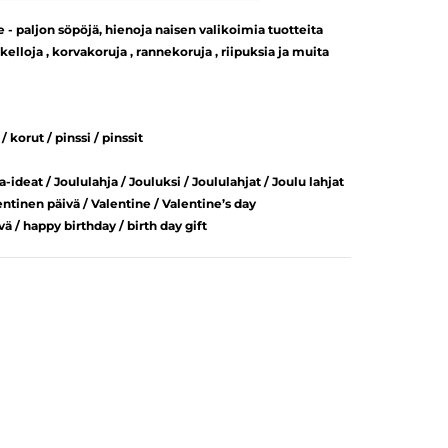
paljon söpöjä, hienoja naisen valikoimia tuotteita
 kelloja , korvakoruja , rannekoruja , riipuksia ja muita
/ korut / pinssi / pinssit
a-ideat / Joululahja / Jouluksi / Joululahjat / Joulu lahjat
entinen päivä / Valentine / Valentine’s day
 / happy birthday / birth day gift