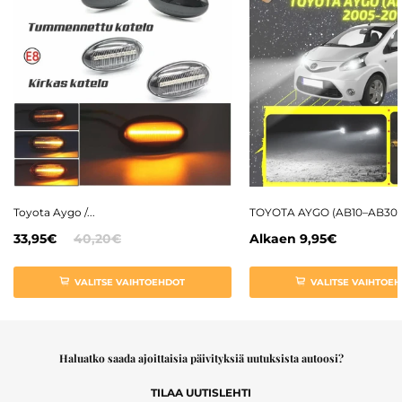
Toyota Aygo /...
TOYOTA AYGO (AB10–AB30).
33,95€
40,20€
Alkaen
9,95€
VALITSE VAIHTOEHDOT
VALITSE VAIHTOE
Haluatko saada ajoittaisia päivityksiä uutuksista autoosi?
TILAA UUTISLEHTI