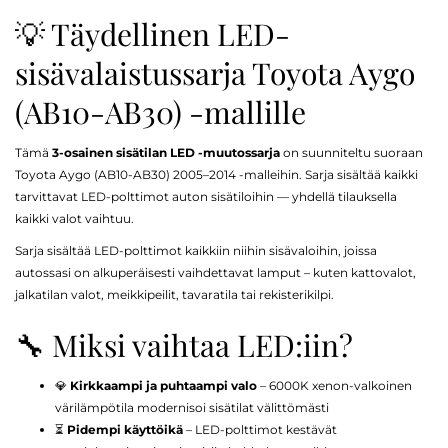
💡 Täydellinen LED-
sisävalaistussarja Toyota Aygo
(AB10-AB30) -mallille
Tämä
3-osainen sisätilan LED -muutossarja
on suunniteltu suoraan
Toyota Aygo (AB10-AB30) 2005–2014 -malleihin. Sarja sisältää kaikki
tarvittavat LED-polttimot auton sisätiloihin — yhdellä tilauksella
kaikki valot vaihtuu.
Sarja sisältää LED-polttimot kaikkiin niihin sisävaloihin, joissa
autossasi on alkuperäisesti vaihdettavat lamput – kuten kattovalot,
jalkatilan valot, meikkipeilit, tavaratila tai rekisterikilpi.
🔧 Miksi vaihtaa LED:iin?
💎
Kirkkaampi ja puhtaampi valo
– 6000K xenon-valkoinen
värilämpötila modernisoi sisätilat välittömästi
⏳
Pidempi käyttöikä
– LED-polttimot kestävät