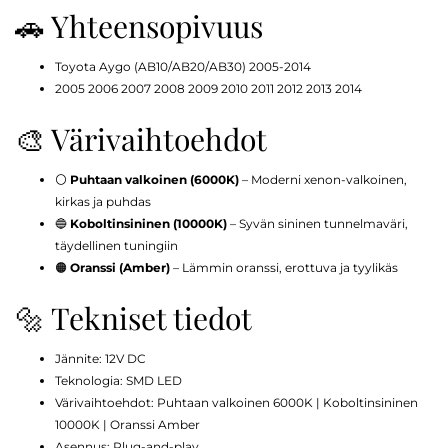
🚗 Yhteensopivuus
Toyota Aygo (AB10/AB20/AB30) 2005-2014
2005 2006 2007 2008 2009 2010 2011 2012 2013 2014
🎨 Värivaihtoehdot
⚪
Puhtaan valkoinen (6000K)
– Moderni xenon-valkoinen,
kirkas ja puhdas
🔵
Koboltinsininen (10000K)
– Syvän sininen tunnelmaväri,
täydellinen tuningiin
🟠
Oranssi (Amber)
– Lämmin oranssi, erottuva ja tyylikäs
🔩 Tekniset tiedot
Jännite: 12V DC
Teknologia: SMD LED
Värivaihtoehdot: Puhtaan valkoinen 6000K | Koboltinsininen
10000K | Oranssi Amber
Asennus: Plug-and-play