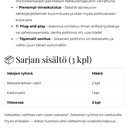
moninkertaisesti perinteisiin hehkulamppuihin verrattuna
⚡
Pienempi virrankulutus
– Säästät ajoneuvon
sähköjärjestelmän kuormitusta ja siten myös polttoaineen
kulutusta
🔌
Plug-and-play
– Asennus onnistuu ilman erillisiä työkaluja
tai sähköosaamista. Vanha polttimo irti, uusi tilalle!
✅
Täysmalli-sovitus
– Jokainen polttimo on esitestattu ja
valittu juuri tähän automalliin
📦 Sarjan sisältö (3 kpl)
Valojen ryhmä
Määrä
Rekisterikilven valot
2 kpl
Kattovalot
1 kpl
Yhteensä
3 kpl
Haluatko vaihtaa vain osan valoista? Jokainen ryhmä on saatavilla
myös erikseen — katso tuotesivulta valitsemasi osakokonaisuus.