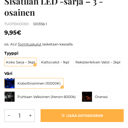
Sisätilan LED -sarja – 3 -
osainen
TUOTEKOODI:
12035b.1
9,95€
sis. ALV
Toimituskulut
lasketaan kassalla.
Tyyppi
Koko Sarja – 3kpl
Kattovalot – 1kpl
Rekisterikilven Valot – 2kpl
Väri
Koboltinsininen (10000K)
Puhtaan Valkoinen (Xenon 6000k)
Oranssi
LISÄÄ OSTOSKORIIN