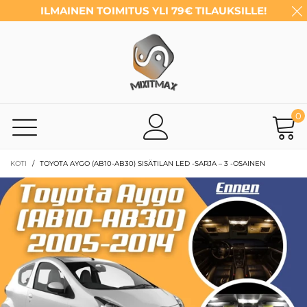
ILMAINEN TOIMITUS YLI 79€ TILAUKSILLE!
0
KOTI
/
TOYOTA AYGO (AB10-AB30) SISÄTILAN LED -SARJA – 3 -OSAINEN