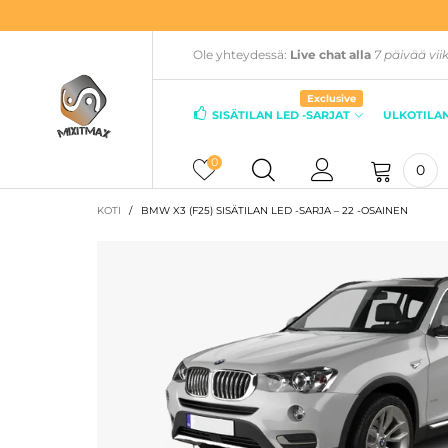
Ole yhteydessä:
Live chat alla
7 päivää vii
Exclusive
SISÄTILAN LED -SARJAT
ULKOTILAN
0
0
KOTI
/
BMW X3 (F25) SISÄTILAN LED -SARJA – 22 -OSAINEN