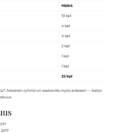
Määrä
10 kpl
4 kpl
4 kpl
2 kpl
1 kpl
1 kpl
22 kpl
sta? Jokainen ryhmä on saatavilla myös erikseen — katso
aisuus.
uus
2017
 2017