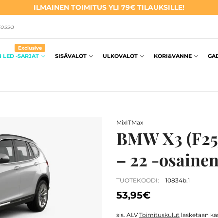
ILMAINEN TOIMITUS YLI 79€ TILAUKSILLE!
kossa
Exclusive
 LED -SARJAT
SISÄVALOT
ULKOVALOT
KORI&VANNE
GA
MixITMax
BMW X3 (F25)
– 22 -osaine
TUOTEKOODI:
10834b.1
53,95€
sis. ALV
Toimituskulut
lasketaan kas