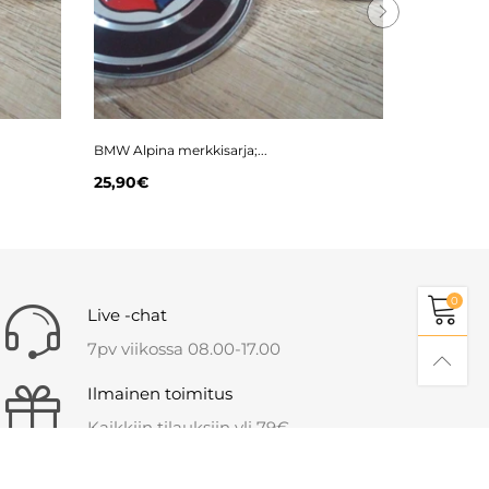
BMW Alpina merkkisarja;...
BMW Etu-/t
25,90€
10,90€
0
Live -chat
7pv viikossa 08.00-17.00
Ilmainen toimitus
Kaikkiin tilauksiin yli 79€