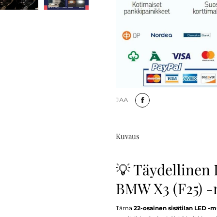
JAA
Kuvaus
💡 Täydellinen 
BMW X3 (F25) -m
Tämä
22-osainen sisätilan LED -m