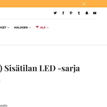
DGET
HALOGEN
ALE
 Sisätilan LED -sarja
n
salla.