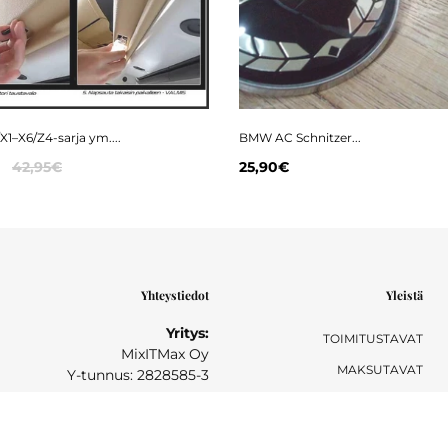
1–X6/Z4-sarja ym....
BMW AC Schnitzer...
42,95€
25,90€
Yhteystiedot
Yleistä
Yritys:
TOIMITUSTAVAT
MixITMax Oy
MAKSUTAVAT
Y-tunnus: 2828585-3
TAKUU- JA PALAUTUSEHDOT
Postiosoite:
PALAUTUSOHJEET
Sihtikatu 6