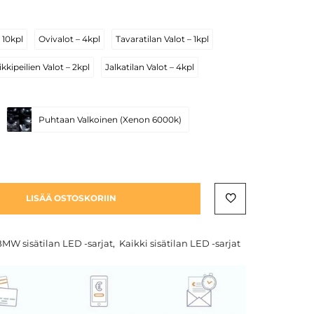
 10kpl
Ovivalot – 4kpl
Tavaratilan Valot – 1kpl
kkipeilien Valot – 2kpl
Jalkatilan Valot – 4kpl
Puhtaan Valkoinen (Xenon 6000k)
LISÄÄ OSTOSKORIIN
MW sisätilan LED -sarjat
,
Kaikki sisätilan LED -sarjat