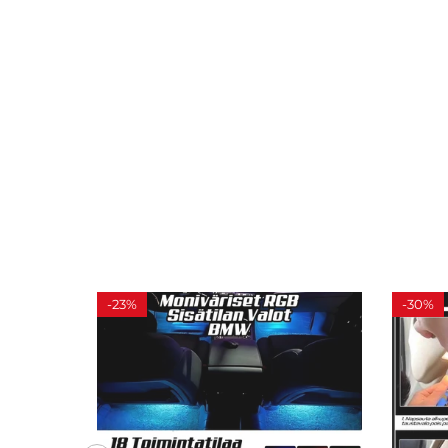
-
23%
-
30%