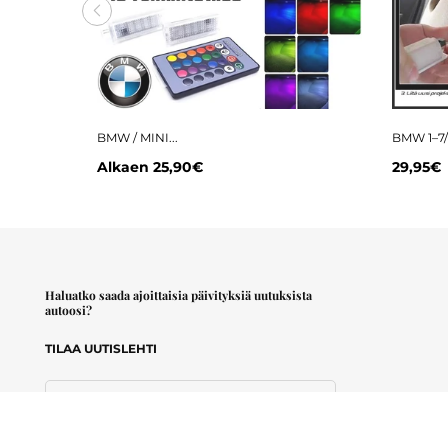
BMW / MINI...
BMW 1–7/X
Alkaen
25,90€
29,95€
Haluatko saada ajoittaisia päivityksiä uutuksista
autoosi?
TILAA UUTISLEHTI
Sähköpostiosoite