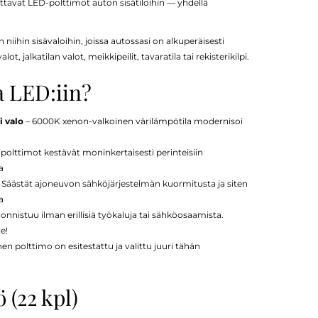
rvittavat LED-polttimot auton sisätiloihin — yhdellä
 niihin sisävaloihin, joissa autossasi on alkuperäisesti
, jalkatilan valot, meikkipeilit, tavaratila tai rekisterikilpi.
a LED:iin?
 valo
– 6000K xenon-valkoinen värilämpötila modernisoi
polttimot kestävät moninkertaisesti perinteisiin
a
 Säästät ajoneuvon sähköjärjestelmän kuormitusta ja siten
a
nnistuu ilman erillisiä työkaluja tai sähköosaamista.
le!
en polttimo on esitestattu ja valittu juuri tähän
 (22 kpl)