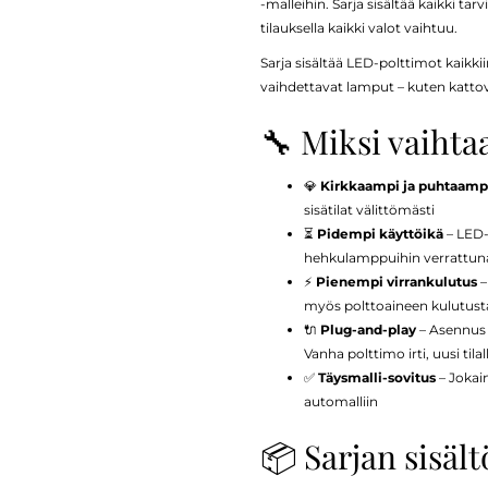
-malleihin. Sarja sisältää kaikki ta
tilauksella kaikki valot vaihtuu.
Sarja sisältää LED-polttimot kaikkiin
vaihdettavat lamput – kuten kattovalot
🔧 Miksi vaihta
💎
Kirkkaampi ja puhtaampi
sisätilat välittömästi
⏳
Pidempi käyttöikä
– LED-
hehkulamppuihin verrattun
⚡
Pienempi virrankulutus
–
myös polttoaineen kulutust
🔌
Plug-and-play
– Asennus o
Vanha polttimo irti, uusi tilal
✅
Täysmalli-sovitus
– Jokain
automalliin
📦 Sarjan sisältö