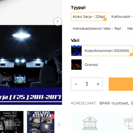
Tyyppi
Koko Sarja – 22kpl
Kattovalot –
Hansikaslokeron Valo – 1kpl
Mei
Väri
Koboltinsininen (10000K)
Oranssi
KOKOELMAT:
BMW -tuotteet
,
B