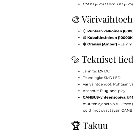
BM X3 (F25) | Bemu X3 (F25)
🎨 Värivaihtoe
⚪
Puhtaan valkoinen (600
🔵
Koboltinsininen (10000K
🟠
Oranssi (Amber)
– Lämmin 
🔩 Tekniset tie
Jännite: 12V DC
Teknologia: SMD LED
Värivaihtoehdot: Puhtaan v
Asennus: Plug-and-play
CANBUS-yhteensopiva:
BMW
muuten ajoneuvo tulkitsee po
polttimot ovat täysin CANBUS
🏆 Takuu