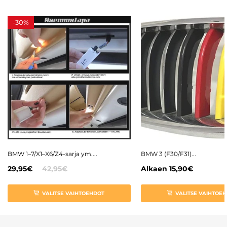
-
30%
BMW 1–7/X1–X6/Z4-sarja ym....
BMW 3 (F30/F31)...
29,95€
42,95€
Alkaen
15,90€
VALITSE VAIHTOEHDOT
VALITSE VAIHTOE