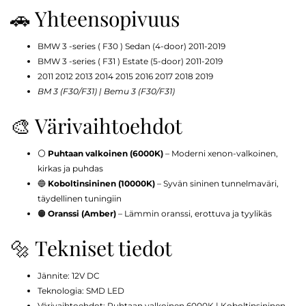
🚗 Yhteensopivuus
BMW 3 -series ( F30 ) Sedan (4-door) 2011-2019
BMW 3 -series ( F31 ) Estate (5-door) 2011-2019
2011 2012 2013 2014 2015 2016 2017 2018 2019
BM 3 (F30/F31) | Bemu 3 (F30/F31)
🎨 Värivaihtoehdot
⚪
Puhtaan valkoinen (6000K)
– Moderni xenon-valkoinen,
kirkas ja puhdas
🔵
Koboltinsininen (10000K)
– Syvän sininen tunnelmaväri,
täydellinen tuningiin
🟠
Oranssi (Amber)
– Lämmin oranssi, erottuva ja tyylikäs
🔩 Tekniset tiedot
Jännite: 12V DC
Teknologia: SMD LED
Värivaihtoehdot: Puhtaan valkoinen 6000K | Koboltinsininen