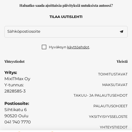
Haluatko saada ajoittaisia päivityksiä uutuksista autoosi?
TILAA UUTISLEHTI
Sähköpostiosoite
Hyväksyn
käyttöehdot
.
Yhteystiedot
Yleistä
Yritys:
TOIMITUSTAVAT
MixITMax Oy
Y-tunnus:
MAKSUTAVAT
2828585-3
TAKUU- JA PALAUTUSEHDOT
Postiosoite:
PALAUTUSOHJEET
Sihtikatu 6
90520 Oulu
YKSITYISYYSSELOSTE
041 740 7770
YHTEYSTIEDOT