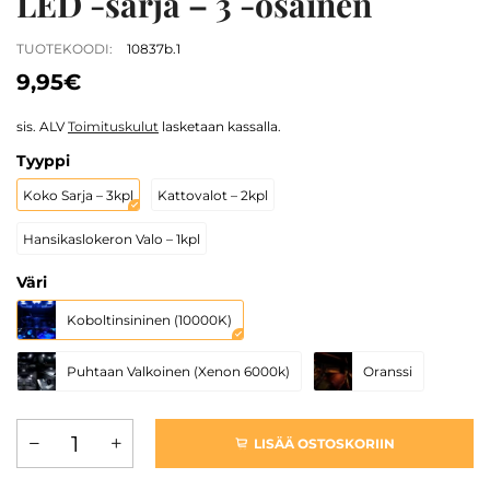
LED -sarja – 3 -osainen
TUOTEKOODI:
10837b.1
9,95€
sis. ALV
Toimituskulut
lasketaan kassalla.
Tyyppi
Koko Sarja – 3kpl
Kattovalot – 2kpl
Hansikaslokeron Valo – 1kpl
Väri
Koboltinsininen (10000K)
Puhtaan Valkoinen (Xenon 6000k)
Oranssi
LISÄÄ OSTOSKORIIN