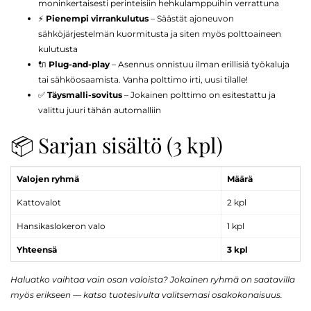
moninkertaisesti perinteisiin hehkulamppuihin verrattuna
⚡
Pienempi virrankulutus
– Säästät ajoneuvon
sähköjärjestelmän kuormitusta ja siten myös polttoaineen
kulutusta
🔌
Plug-and-play
– Asennus onnistuu ilman erillisiä työkaluja
tai sähköosaamista. Vanha polttimo irti, uusi tilalle!
✅
Täysmalli-sovitus
– Jokainen polttimo on esitestattu ja
valittu juuri tähän automalliin
📦 Sarjan sisältö (3 kpl)
Valojen ryhmä
Määrä
Kattovalot
2 kpl
Hansikaslokeron valo
1 kpl
Yhteensä
3 kpl
Haluatko vaihtaa vain osan valoista? Jokainen ryhmä on saatavilla
myös erikseen — katso tuotesivulta valitsemasi osakokonaisuus.