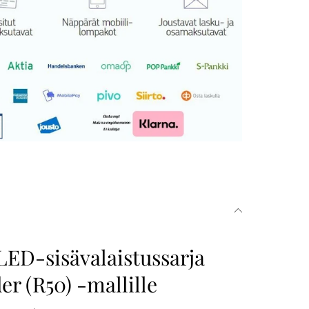
LED-sisävalaistussarja
er (R50) -mallille