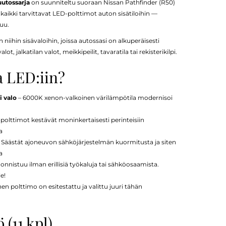
uutossarja
on suunniteltu suoraan Nissan Pathfinder (R50)
 kaikki tarvittavat LED-polttimot auton sisätiloihin —
tuu.
 niihin sisävaloihin, joissa autossasi on alkuperäisesti
, jalkatilan valot, meikkipeilit, tavaratila tai rekisterikilpi.
a LED:iin?
 valo
– 6000K xenon-valkoinen värilämpötila modernisoi
polttimot kestävät moninkertaisesti perinteisiin
a
 Säästät ajoneuvon sähköjärjestelmän kuormitusta ja siten
a
nnistuu ilman erillisiä työkaluja tai sähköosaamista.
le!
en polttimo on esitestattu ja valittu juuri tähän
 (11 kpl)