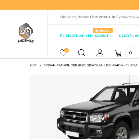
Ole yhteydessä:
Live chat alla
7 päivää vii
Exclusive
SISÄTILAN LED -SARJAT
ULKOTILAN
0
0
KOTI
/
NISSAN PATHFINDER (R50) SISÄTILAN LED -SARJA – 11 -OSA