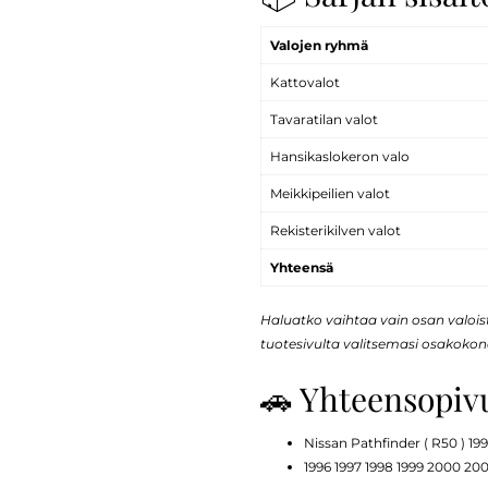
Valojen ryhmä
Kattovalot
Tavaratilan valot
Hansikaslokeron valo
Meikkipeilien valot
Rekisterikilven valot
Yhteensä
Haluatko vaihtaa vain osan valoi
tuotesivulta valitsemasi osakokon
🚗 Yhteensopiv
Nissan Pathfinder ( R50 ) 1
1996 1997 1998 1999 2000 20