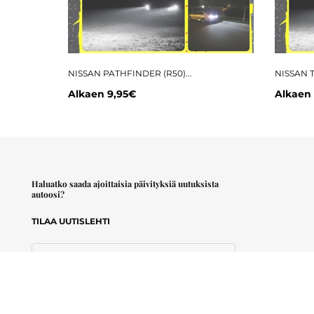
NISSAN PATHFINDER (R50)...
NISSAN T
Alkaen
9,95€
Alkaen
Haluatko saada ajoittaisia päivityksiä uutuksista
autoosi?
TILAA UUTISLEHTI
Sähköpostiosoite
Hyväksyn
käyttöehdot
.