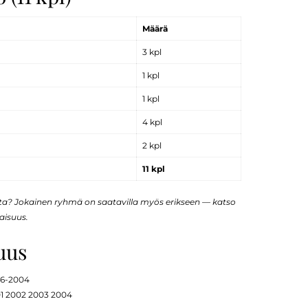
Määrä
3 kpl
1 kpl
1 kpl
4 kpl
2 kpl
11 kpl
sta? Jokainen ryhmä on saatavilla myös erikseen — katso
aisuus.
uus
996-2004
01 2002 2003 2004