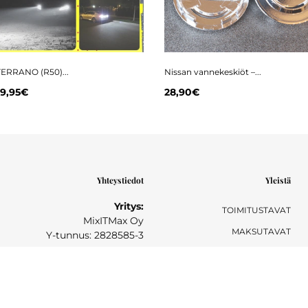
ERRANO (R50)...
Nissan vannekeskiöt –...
9,95€
28,90€
Yhteystiedot
Yleistä
Yritys:
TOIMITUSTAVAT
MixITMax Oy
MAKSUTAVAT
Y-tunnus: 2828585-3
TAKUU- JA PALAUTUSEHDOT
Postiosoite:
PALAUTUSOHJEET
Sihtikatu 6
90520 Oulu
YKSITYISYYSSELOSTE
041 740 7770