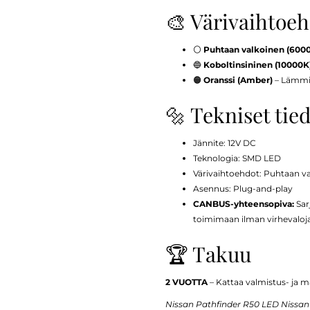
🎨 Värivaihtoe
⚪
Puhtaan valkoinen (600
🔵
Koboltinsininen (10000K
🟠
Oranssi (Amber)
– Lämmin 
🔩 Tekniset tie
Jännite: 12V DC
Teknologia: SMD LED
Värivaihtoehdot: Puhtaan v
Asennus: Plug-and-play
CANBUS-yhteensopiva:
Sar
toimimaan ilman virhevaloja 
🏆 Takuu
2 VUOTTA
– Kattaa valmistus- ja ma
Nissan Pathfinder R50 LED Nissan 