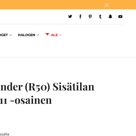
DGET
HALOGEN
ALE
nder (R50) Sisätilan
11 -osainen
salla.