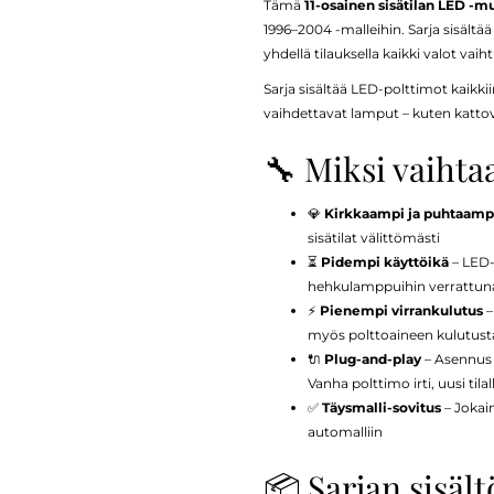
Tämä
11-osainen sisätilan LED -m
1996–2004 -malleihin. Sarja sisältää
yhdellä tilauksella kaikki valot vaih
Sarja sisältää LED-polttimot kaikkiin
vaihdettavat lamput – kuten kattovalot
🔧 Miksi vaihta
💎
Kirkkaampi ja puhtaampi
sisätilat välittömästi
⏳
Pidempi käyttöikä
– LED-
hehkulamppuihin verrattun
⚡
Pienempi virrankulutus
–
myös polttoaineen kulutust
🔌
Plug-and-play
– Asennus o
Vanha polttimo irti, uusi tilal
✅
Täysmalli-sovitus
– Jokain
automalliin
📦 Sarjan sisältö