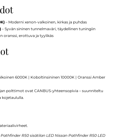
hdot
0K)
– Moderni xenon-valkoinen, kirkas ja puhdas
)
– Syvän sininen tunnelmaväri, täydellinen tuningiin
oranssi, erottuva ja tyylikäs
dot
alkoinen 6000K | Koboltinsininen 10000K | Oranssi Amber
jan polttimot ovat CANBUS-yhteensopivia – suunniteltu
kojetaululla.
teriaalivirheet.
Pathfinder R50 sisätilan LED Nissan Pathfinder R50 LED