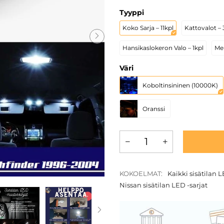
Tyyppi
Koko Sarja – 11kpl
Kattovalot – 
Hansikaslokeron Valo – 1kpl
Mei
Väri
Koboltinsininen (10000K)
Oranssi
KOKOELMAT:
Kaikki sisätilan L
Nissan sisätilan LED -sarjat