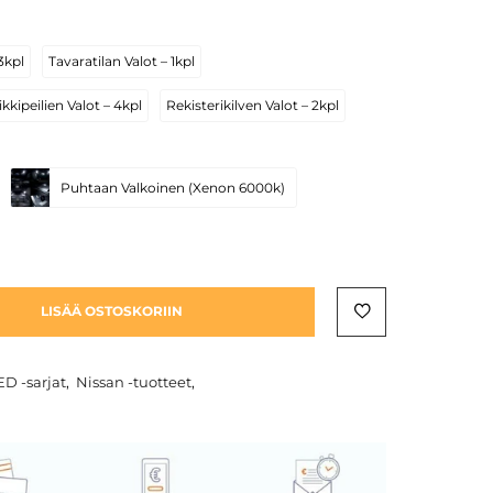
3kpl
Tavaratilan Valot – 1kpl
kkipeilien Valot – 4kpl
Rekisterikilven Valot – 2kpl
Puhtaan Valkoinen (Xenon 6000k)
LISÄÄ OSTOSKORIIN
ED -sarjat
,
Nissan -tuotteet
,