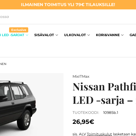
ILMAINEN TOIMITUS YLI 79€ TILAUKSILLE!
kossa
Exclusive
 LED -SARJAT
SISÄVALOT
ULKOVALOT
KORI&VANNE
GA
INEN
MixITMax
Nissan Pathfi
LED -sarja – 
TUOTEKOODI:
10985b.1
26,95€
sis. ALV
Toimituskulut
lasketaan kas