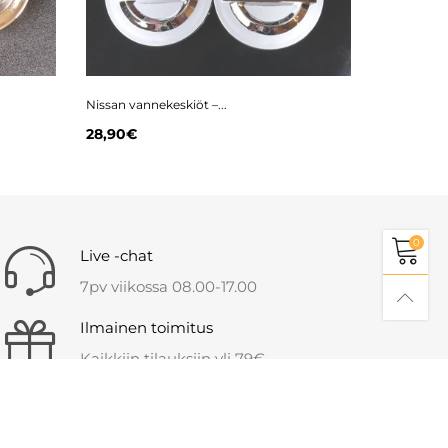
Nissan vannekeskiöt –...
Nissan vann
28,90€
28,90€
0
Live -chat
7pv viikossa 08.00-17.00
Ilmainen toimitus
Kaikkiin tilauksiin yli 79€