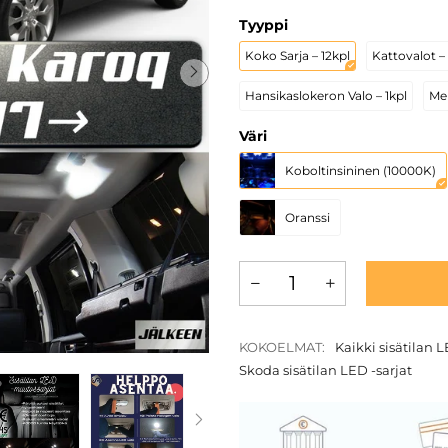
Tyyppi
Koko Sarja – 12kpl
Kattovalot –
Hansikaslokeron Valo – 1kpl
Mei
Väri
Koboltinsininen (10000K)
Oranssi
KOKOELMAT:
Kaikki sisätilan L
Skoda sisätilan LED -sarjat