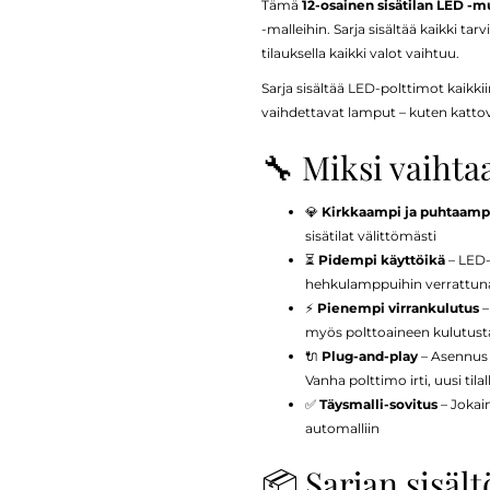
Tämä
12-osainen sisätilan LED -m
-malleihin. Sarja sisältää kaikki ta
tilauksella kaikki valot vaihtuu.
Sarja sisältää LED-polttimot kaikkiin
vaihdettavat lamput – kuten kattovalot
🔧 Miksi vaihta
💎
Kirkkaampi ja puhtaampi
sisätilat välittömästi
⏳
Pidempi käyttöikä
– LED-
hehkulamppuihin verrattun
⚡
Pienempi virrankulutus
–
myös polttoaineen kulutust
🔌
Plug-and-play
– Asennus o
Vanha polttimo irti, uusi tilal
✅
Täysmalli-sovitus
– Jokain
automalliin
📦 Sarjan sisältö