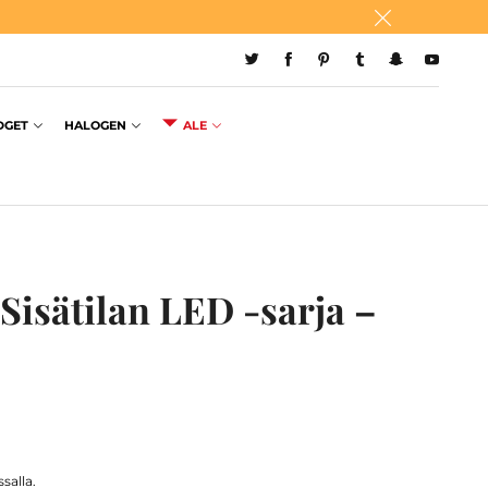
DGET
HALOGEN
ALE
Sisätilan LED -sarja –
salla.