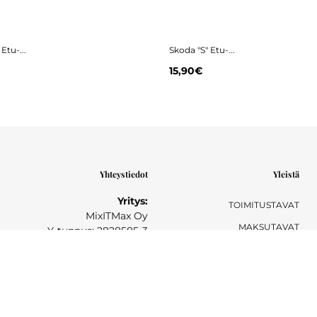
Etu-...
Skoda "S" Etu-...
15,90€
Yhteystiedot
Yleistä
Yritys:
TOIMITUSTAVAT
MixITMax Oy
MAKSUTAVAT
Y-tunnus: 2828585-3
TAKUU- JA PALAUTUSEHDOT
Postiosoite:
PALAUTUSOHJEET
Sihtikatu 6
90520 Oulu
YKSITYISYYSSELOSTE
041 740 7770
YHTEYSTIEDOT