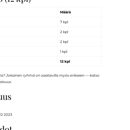
Määrä
7 kpl
2 kpl
2 kpl
1 kpl
12 kpl
sta? Jokainen ryhmä on saatavilla myös erikseen — katso
aisuus.
uus
22 2023
hdot