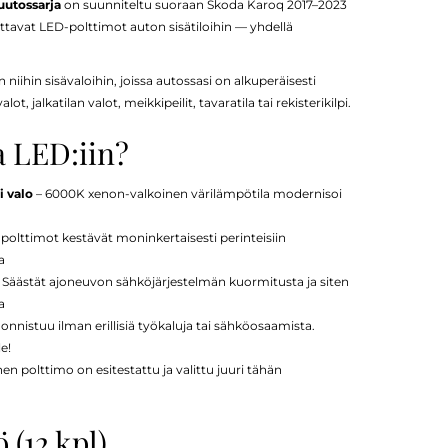
uutossarja
on suunniteltu suoraan Skoda Karoq 2017–2023
rvittavat LED-polttimot auton sisätiloihin — yhdellä
 niihin sisävaloihin, joissa autossasi on alkuperäisesti
, jalkatilan valot, meikkipeilit, tavaratila tai rekisterikilpi.
a LED:iin?
 valo
– 6000K xenon-valkoinen värilämpötila modernisoi
polttimot kestävät moninkertaisesti perinteisiin
a
 Säästät ajoneuvon sähköjärjestelmän kuormitusta ja siten
a
nnistuu ilman erillisiä työkaluja tai sähköosaamista.
le!
en polttimo on esitestattu ja valittu juuri tähän
 (12 kpl)