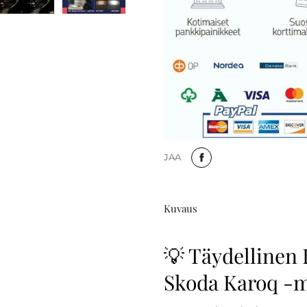
JAA
Kuvaus
💡 Täydellinen 
Skoda Karoq -ma