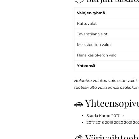
Valojen ryhmä
Kattovalot
Tavaratilan valot
Meikkipeilien valot
Hansikaslokeron valo
Yhteensä
Haluatko vaihtaa vain osan valoi
tuotesivulta valitsemasi osakokon
🚗 Yhteensopiv
Skoda Karoq 2017-->
2017 2018 2019 2020 2021 20
🎨 Värivaihtoe