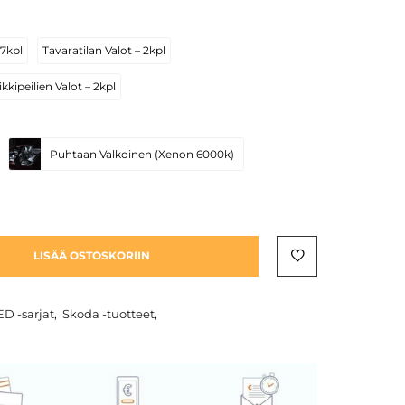
 7kpl
Tavaratilan Valot – 2kpl
kkipeilien Valot – 2kpl
Puhtaan Valkoinen (Xenon 6000k)
LISÄÄ OSTOSKORIIN
ED -sarjat
,
Skoda -tuotteet
,