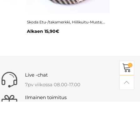
Skoda Etu-/takamerkki, Hiilikuitu-Musta;...
Skoda Etu-/
Alkaen
15,90€
Alkaen
1
0
Live -chat
7pv viikossa 08.00-17.00
Ilmainen toimitus
Kaikkiin tilauksiin yli 79€