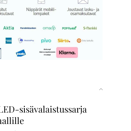
LED-sisävalaistussarja
llille