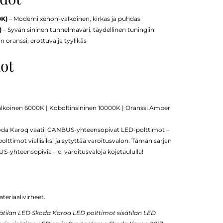
0K)
– Moderni xenon-valkoinen, kirkas ja puhdas
)
– Syvän sininen tunnelmaväri, täydellinen tuningiin
oranssi, erottuva ja tyylikäs
dot
alkoinen 6000K | Koboltinsininen 10000K | Oranssi Amber
da Karoq vaatii CANBUS-yhteensopivat LED-polttimot –
lttimot viallisiksi ja sytyttää varoitusvalon. Tämän sarjan
-yhteensopivia – ei varoitusvaloja kojetaululla!
teriaalivirheet.
tilan LED Skoda Karoq LED polttimot sisätilan LED