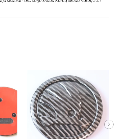
ja sisätilan LED sarja Skoda Karoq Skoda Karoq 2017
D