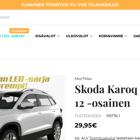
ILMAINEN TOIMITUS YLI 79€ TILAUKSILLE!
kossa
Exclusive
 LED -SARJAT
SISÄVALOT
ULKOVALOT
KORI&VANNE
GA
MixITMax
Skoda Karoq 
12 -osainen
TUOTEKOODI:
11977b.1
29,95€
sis. ALV
Toimituskulut
lasketaan kas