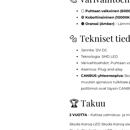
⚪
Puhtaan valkoinen (600
🔵
Koboltinsininen (10000K
🟠
Oranssi (Amber)
– Lämmin 
🔩 Tekniset tie
Jännite: 12V DC
Teknologia: SMD LED
Värivaihtoehdot: Puhtaan v
Asennus: Plug-and-play
CANBUS-yhteensopiva:
Sko
muuten ajoneuvo tulkitsee po
polttimot ovat täysin CANBUS
🏆 Takuu
2 VUOTTA
– Kattaa valmistus- ja ma
Skoda Karoq LED Skoda Karoq sisä