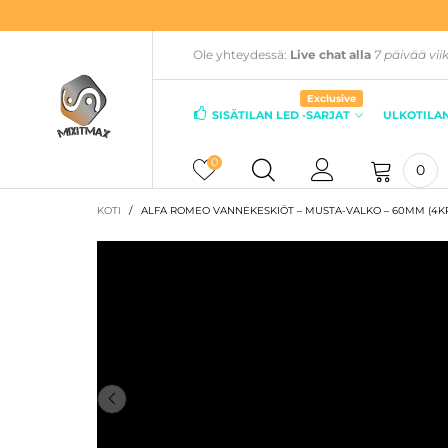
Ole yhteydessä:
Live chat alla
7 päivää vii
Exclusive
SISÄTILAN LED -SARJAT
ULKOTILAN
0
0
KOTI
/
ALFA ROMEO VANNEKESKIÖT – MUSTA-VALKO – 60MM (4KP