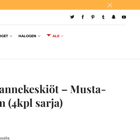
DGET
HALOGEN
ALE
annekeskiöt – Musta-
 (4kpl sarja)
salla.