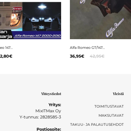
o 147...
Alfa Romeo GT/147...
2,80€
36,95€
42,95€
Yhteystiedot
Yleistä
Yritys:
TOIMITUSTAVAT
MixITMax Oy
MAKSUTAVAT
Y-tunnus: 2828585-3
TAKUU- JA PALAUTUSEHDOT
Postiosoite: