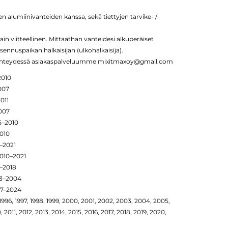
 alumiinivanteiden kanssa, sekä tiettyjen tarvike- /
ain viitteellinen. Mittaathan vanteidesi alkuperäiset
sennuspaikan halkaisijan (ulkohalkaisija).
n yhteydessä asiakaspalveluumme mixitmaxoy@gmail.com
2010
007
011
2007
5–2010
010
6–2021
2010–2021
–2018
93–2004
17–2024
 1996, 1997, 1998, 1999, 2000, 2001, 2002, 2003, 2004, 2005,
2011, 2012, 2013, 2014, 2015, 2016, 2017, 2018, 2019, 2020,