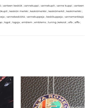
ö ; vanteen keskiöt ; vannekuppi ; vannekupit ; vanne kuppi ; vanteen
ökupit ; keskiön merkki ; keskiömerkki ; keskiömerkit ; keskimerkki ;
uppeja ; vannekeskiöitä ; vannekuppeja ; keskikuppeja ; vannemerkkejä
ogo ; logot ; logoja ; emblem ; emblems ; tuning ;keksiot ; alfa ; alffa ;