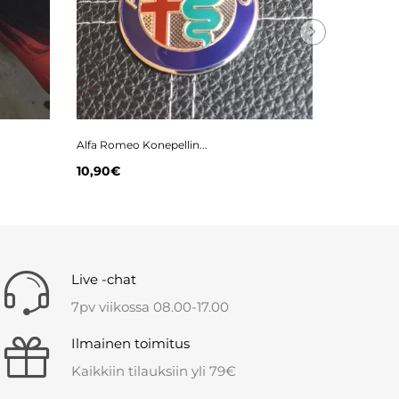
Alfa Romeo Konepellin...
Alfa Romeo
10,90€
10,90€
Live -chat
7pv viikossa 08.00-17.00
Ilmainen toimitus
Kaikkiin tilauksiin yli 79€