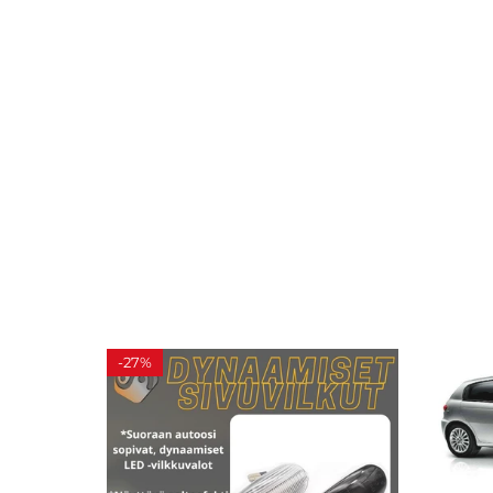
-
27%