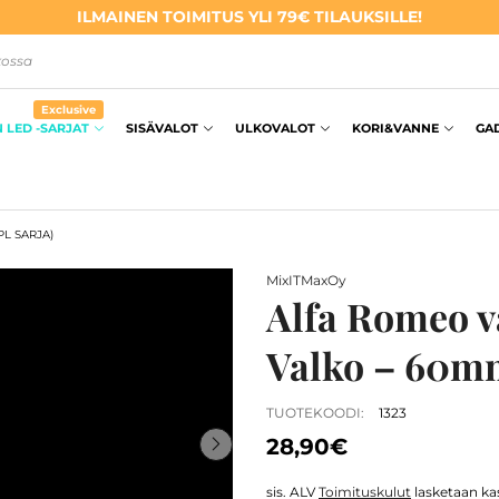
ILMAINEN TOIMITUS YLI 79€ TILAUKSILLE!
kossa
Exclusive
 LED -SARJAT
SISÄVALOT
ULKOVALOT
KORI&VANNE
GA
L SARJA)
MixITMaxOy
Alfa Romeo v
Valko – 60mm
TUOTEKOODI:
1323
28,90€
sis. ALV
Toimituskulut
lasketaan kas