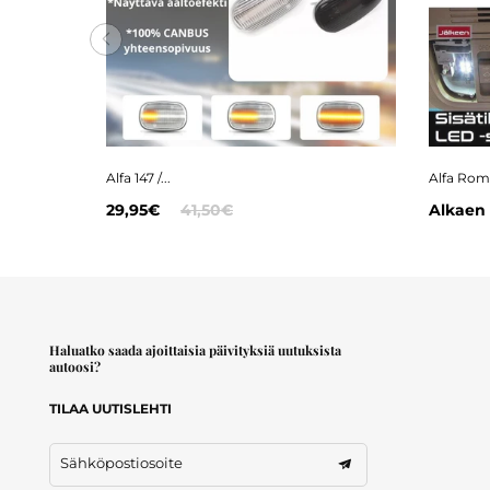
Alfa 147 /...
Alfa Rome
29,95€
41,50€
Alkaen
Haluatko saada ajoittaisia päivityksiä uutuksista
autoosi?
TILAA UUTISLEHTI
Sähköpostiosoite