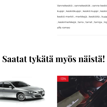
Vannekeskiö ; vannekeskiöt ; vanne keski
kuppi ; keskiökuppi ; keskiö kuppi ; keski
keskiö merkit ; merkkejä ; keskiöitä ; k
; keskimerkkejä ; tarra ; tarrat ; tarroja ; l
alfa romeo
Saatat tykätä myös näistä!
-
13%