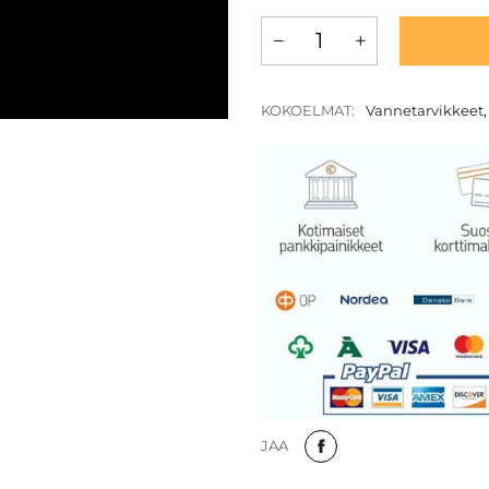
KOKOELMAT:
Vannetarvikkeet
JAA