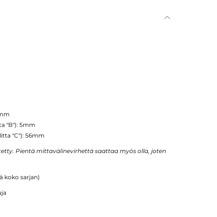
60mm
tta "B"): 5mm
Mitta "C"): 56mm
tty. Pientä mittavälinevirhettä saattaa myös olla, joten
ää koko sarjan)
uja