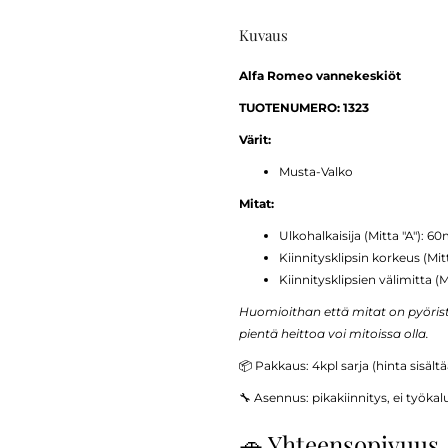
Kuvaus
Alfa Romeo vannekeskiöt
TUOTENUMERO: 1323
Värit:
Musta-Valko
Mitat:
Ulkohalkaisija (Mitta "A"): 
Kiinnitysklipsin korkeus (Mi
Kiinnitysklipsien välimitta (
Huomioithan että mitat on pyöriste
pientä heittoa voi mitoissa olla.
📦 Pakkaus: 4kpl sarja (hinta sisält
🔧 Asennus: pikakiinnitys, ei työkal
🚗 Yhteensopivuus