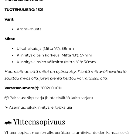
TUOTENUMERO: 1521
Värit:
Kromi-musta
Mitat:
Ulkohalkaisija (Mitta "A"): 58mm
Kiinnitysklipsin korkeus (Mitta "B"): 57mm
Kiinnitysklipsien välimitta (Mitta "C"): 56mm
Huomioithan että mitat on pyöristetty. Pientä mittavälinevirhettä
saattaa myös olla, joten pientä heittoa voi mitoissa olla.
Varaosanumero(t):
2602000010
📦 Pakkaus: 4kpl sarja (hinta sisältää koko sarjan)
🔧 Asennus: pikakiinnitys, ei työkaluja
🚗 Yhteensopivuus
Yhteensopivat monien alkuperäisten alumiinivanteiden kanssa, sekä