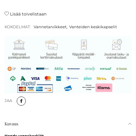
Lisää toivelistaan
KOKOELMAT:
Vannetarvikkeet
,
Vanteiden keskikapselit
JAA
Kuvaus
Honda vannekeskiöt