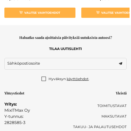
VALITSE VAIHTOEHDOT
VALITSE VAIHTOE
Haluatko saada ajoittaisia päivityksiä uutuksista autoosi?
TILAA UUTISLEHTI
Sähköpostiosoite
Hyväksyn
käyttöehdot
.
Yhteystiedot
Yleistä
Yritys:
TOIMITUSTAVAT
MixITMax Oy
Y-tunnus:
MAKSUTAVAT
2828585-3
TAKUU- JA PALAUTUSEHDOT