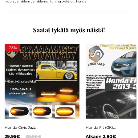
logoja ; emblem ; emblems ; tuning ;keksiot ; honda
Saatat tykätä myös näistä!
-
23%
Honda Civic Jazz...
Honda Fit (GK)...
29,95€
38,90€
Alkaen
2,80€