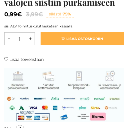
valojen siistiin purkamiseen
0,99€
3,99€
säästä
75%
sis. ALV
Toimituskulut
lasketaan kassalla.
LISÄÄ OSTOSKORIIN
Lisää toivelistaan