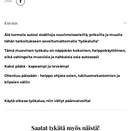
JAA
Kuvaus
Älä turmele autosi sisätiloja ruuvimeisseleillä, prikoilla ja muulla
tähän tarkoitukseen soveltumattomalla "työkalulla"
Tämä muovinen työkalu on näppärän kokoinen, helppokäyttöinen,
eikä vahingoita muovisia ja nahkaisia osia autossasi!
Kaksi päätä - kapeampi ja leveämpi
Ohentuu päissään - helppo ohjata osien, lukitusmekanismien ja
klipsien väliin
Käytä oikeaa työkalua, niin vältyt päänvaivoilta!
Saatat tykätä myös näistä!