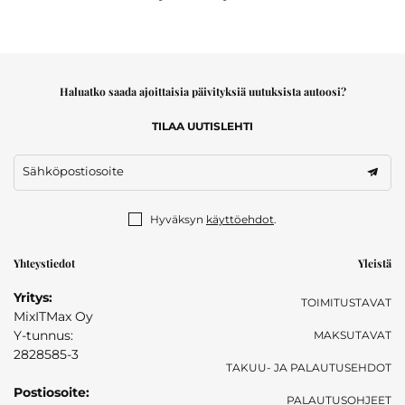
Haluatko saada ajoittaisia päivityksiä uutuksista autoosi?
TILAA UUTISLEHTI
Sähköpostiosoite
Hyväksyn
käyttöehdot
.
Yhteystiedot
Yleistä
Yritys:
TOIMITUSTAVAT
MixITMax Oy
Y-tunnus:
MAKSUTAVAT
2828585-3
TAKUU- JA PALAUTUSEHDOT
Postiosoite:
PALAUTUSOHJEET