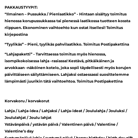
PAKKAUSTYYPIT:
“Ilmainen – Pussukka / Pienlaatikko” - Hintaan sisältyy toimitus
hienossa korupussukkassa tai pienessä laatikossa tuotteen kossta
riippuen. Ekonominen vaihtoehto kun ostat itsellesi! Toimitus
kirjepostina
“Tyylikäs” – Pieni, tyylikäs pahvilaatikko. Toimitus Postipakettina
“Lahjapaketti” - Tarvittaessa toimitus myös hienossa,
isompikokoisessa lahja -rasiassa! Kestävä, pitkäikäinen ja
arvokkaan -näköinen kotelo, joka sopii täydellisesti myös korujen
päivittäiseen säilyttämiseen. Lahjaksi ostaessassi suosittelemme
lämpimästi juurikin tätä vaihtoehtoa. Toimitus Postipakettina
Korvakoru / korvakorut
Lahja / Lahja-idea / Lahjaksi / Lahja-ideat / Joululahja / Jouluksi /
Joululahjat / Joulu lahjat
Ystävänpäivä / ystävän päivä / Valentinen päivä / Valentine /
Valentine’s day
Syntymäpäivä lahja / syntymä päivä / happy birthday / birth day gift