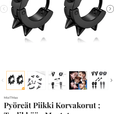
MixITMax
Pyöreät Piikki Korvakorut ;