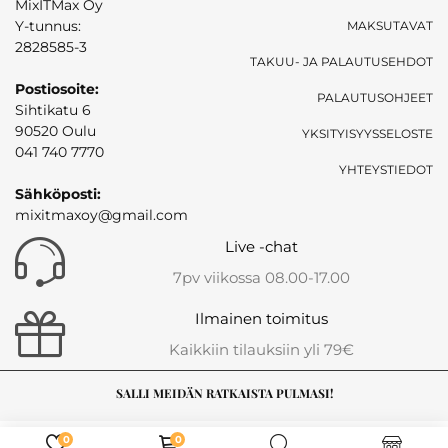
MixITMax Oy
Y-tunnus:
MAKSUTAVAT
2828585-3
TAKUU- JA PALAUTUSEHDOT
Postiosoite:
PALAUTUSOHJEET
Sihtikatu 6
90520 Oulu
YKSITYISYYSSELOSTE
041 740 7770
YHTEYSTIEDOT
Sähköposti:
mixitmaxoy@gmail.com
Live -chat
7pv viikossa 08.00-17.00
Ilmainen toimitus
Kaikkiin tilauksiin yli 79€
SALLI MEIDÄN RATKAISTA PULMASI!
0
0