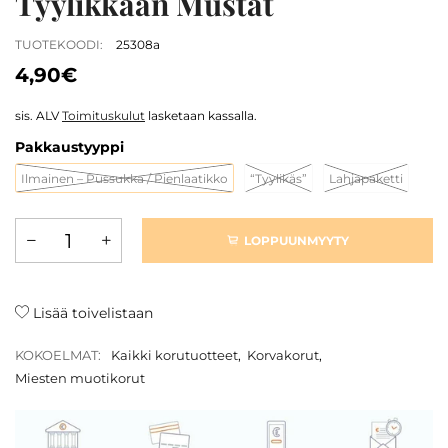
Tyylikkään Mustat
TUOTEKOODI:
25308a
4,90€
sis. ALV
Toimituskulut
lasketaan kassalla.
Pakkaustyyppi
Ilmainen – Pussukka / Pienlaatikko
“Tyylikäs”
Lahjapaketti
LOPPUUNMYYTY
Lisää toivelistaan
KOKOELMAT:
Kaikki korutuotteet
,
Korvakorut
,
Miesten muotikorut