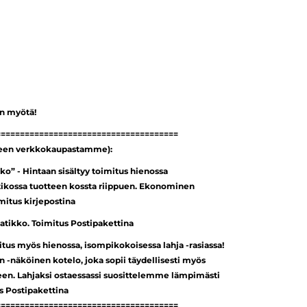
an myötä!
======================================
seen verkkokaupastamme):
ko” - Hintaan sisältyy toimitus hienossa
tikossa tuotteen kossta riippuen. Ekonominen
imitus kirjepostina
laatikko. Toimitus Postipakettina
mitus myös hienossa, isompikokoisessa lahja -rasiassa!
n -näköinen kotelo, joka sopii täydellisesti myös
seen. Lahjaksi ostaessassi suosittelemme lämpimästi
us Postipakettina
======================================