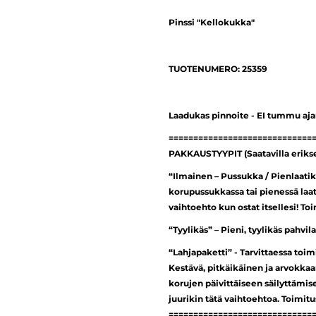
Pinssi "Kellokukka"
TUOTENUMERO: 25359
Laadukas pinnoite - EI tummu aj
=============================
PAKKAUSTYYPIT (Saatavilla erik
“Ilmainen – Pussukka / Pienlaatik
korupussukkassa tai pienessä laa
vaihtoehto kun ostat itsellesi! To
“Tyylikäs” – Pieni, tyylikäs pahvi
“Lahjapaketti” - Tarvittaessa toi
Kestävä, pitkäikäinen ja arvokkaa
korujen päivittäiseen säilyttämi
juurikin tätä vaihtoehtoa. Toimit
=============================