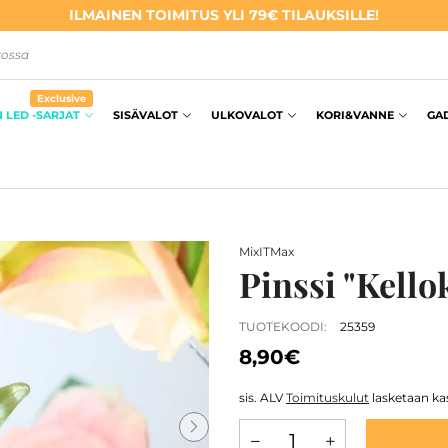
ILMAINEN TOIMITUS YLI 79€ TILAUKSILLE!
kossa
Exclusive
 LED -SARJAT
SISÄVALOT
ULKOVALOT
KORI&VANNE
GA
MixITMax
Pinssi "Kell
TUOTEKOODI:
25359
8,90€
sis. ALV
Toimituskulut
lasketaan kas