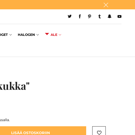
DGET
HALOGEN
ALE
okukka"
salla.
LISÄÄ OSTOSKORIIN