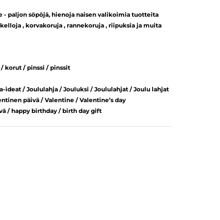
paljon söpöjä, hienoja naisen valikoimia tuotteita
 kelloja , korvakoruja , rannekoruja , riipuksia ja muita
/ korut / pinssi / pinssit
a-ideat / Joululahja / Jouluksi / Joululahjat / Joulu lahjat
entinen päivä / Valentine / Valentine’s day
 / happy birthday / birth day gift