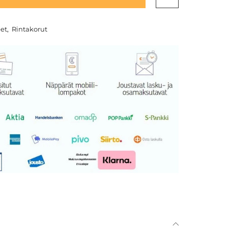
eet
,
Rintakorut