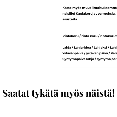
Katso myös muut ilmoituksemme - 
naisille! Kaulakoruja , sormuksia ,
asusteita
Rintakoru / rinta koru / rintakorut 
Lahja / Lahja-idea / Lahjaksi / Lahj
Ystävänpäivä / ystävän päivä / Val
Syntymäpäivä lahja / syntymä päivä
Saatat tykätä myös näistä!