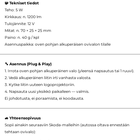
🧩 Tekniset tiedot
Teho: 5 W
Kirkkaus: n. 1200 lm
Tulojännite: 12 V
Mitat: n. 70 × 25 × 25 mm
Paino: n. 40 g / kpl
Asennuspaikka: oven pohjan alkuperäisen ovivalon tilalle
🔧 Asennus (Plug & Play)
1. Irrota oven pohjan alkuperäinen valo (yleensä napsautus tai 1 ruuvi).
2. Vedä alkuperäinen liitin irti vanhasta valosta.
3. Kytke liitin uuteen logoprojektoriin.
4. Napsauta uusi yksikkö paikalleen — valmis.
Ei johdotusta, ei poraamista, ei koodausta.
🚙 Yhteensopivuus
Sopii ainakin seuraaviin Skoda-malleihin (autossa oltava ennestään
tehtaan ovivalo):