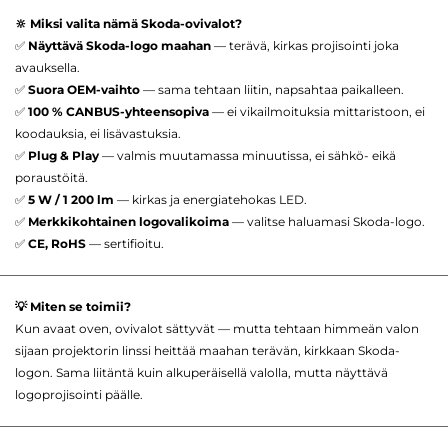
🔆 Miksi valita nämä Skoda-ovivalot?
✅
Näyttävä Skoda-logo maahan
— terävä, kirkas projisointi joka
avauksella.
✅
Suora OEM-vaihto
— sama tehtaan liitin, napsahtaa paikalleen.
✅
100 % CANBUS-yhteensopiva
— ei vikailmoituksia mittaristoon, ei
koodauksia, ei lisävastuksia.
✅
Plug & Play
— valmis muutamassa minuutissa, ei sähkö- eikä
poraustöitä.
✅
5 W / 1 200 lm
— kirkas ja energiatehokas LED.
✅
Merkkikohtainen logovalikoima
— valitse haluamasi Skoda-logo.
✅
CE, RoHS
— sertifioitu.
💡 Miten se toimii?
Kun avaat oven, ovivalot sättyvät — mutta tehtaan himmeän valon
sijaan projektorin linssi heittää maahan terävän, kirkkaan Skoda-
logon. Sama liitäntä kuin alkuperäisellä valolla, mutta näyttävä
logoprojisointi päälle.