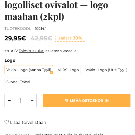
logolliset ovivalot — logo
maahan (2kpl)
TUOTEKOODI:
10214.1
29,95€
42,95€
säästä
30%
sis. ALV
Toimituskulut
lasketaan kassalla.
Logo
Vakio -logo (Vanha Tyyli)
VI RS -logo
Vakio -logo (Uusi Tyyli)
Skoda -teksti
LISÄÄ OSTOSKORIIN
Lisää toivelistaan