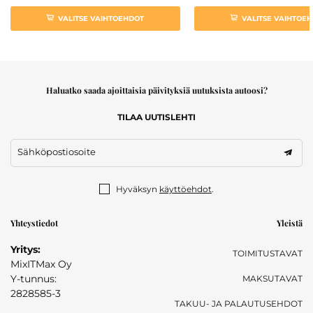
VALITSE VAIHTOEHDOT
VALITSE VAIHTOE
Haluatko saada ajoittaisia päivityksiä uutuksista autoosi?
TILAA UUTISLEHTI
Sähköpostiosoite
Hyväksyn
käyttöehdot
.
Yhteystiedot
Yleistä
Yritys:
TOIMITUSTAVAT
MixITMax Oy
Y-tunnus:
MAKSUTAVAT
2828585-3
TAKUU- JA PALAUTUSEHDOT