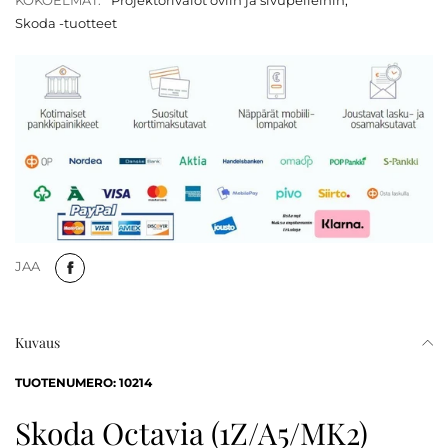
KOKOELMAT:
Projektorivalot oviin ja sivupeileihin
,
Skoda -tuotteet
JAA
Kuvaus
TUOTENUMERO: 10214
Skoda Octavia (1Z/A5/MK2)