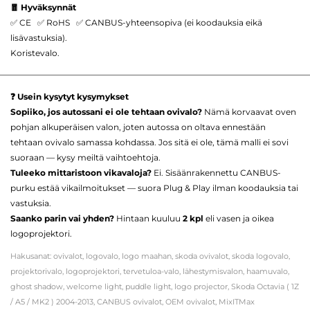
🧧 Hyväksynnät
✅ CE ✅ RoHS ✅ CANBUS-yhteensopiva (ei koodauksia eikä
lisävastuksia).
Koristevalo.
❓ Usein kysytyt kysymykset
Sopiiko, jos autossani ei ole tehtaan ovivalo?
Nämä korvaavat oven
pohjan alkuperäisen valon, joten autossa on oltava ennestään
tehtaan ovivalo samassa kohdassa. Jos sitä ei ole, tämä malli ei sovi
suoraan — kysy meiltä vaihtoehtoja.
Tuleeko mittaristoon vikavaloja?
Ei. Sisäänrakennettu CANBUS-
purku estää vikailmoitukset — suora Plug & Play ilman koodauksia tai
vastuksia.
Saanko parin vai yhden?
Hintaan kuuluu
2 kpl
eli vasen ja oikea
logoprojektori.
Hakusanat: ovivalot, logovalo, logo maahan, skoda ovivalot, skoda logovalo,
projektorivalo, logoprojektori, tervetuloa-valo, lähestymisvalon, haamuvalo,
ghost shadow, welcome light, puddle light, logo projector, Skoda Octavia ( 1Z
/ A5 / MK2 ) 2004-2013, CANBUS ovivalot, OEM ovivalot, MixITMax