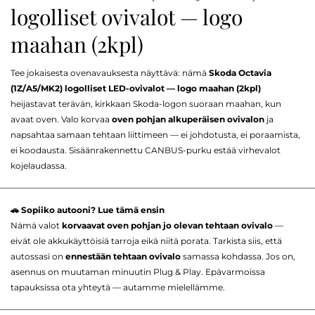
logolliset ovivalot — logo
maahan (2kpl)
Tee jokaisesta ovenavauksesta näyttävä: nämä
Skoda Octavia
(1Z/A5/MK2) logolliset LED-ovivalot — logo maahan (2kpl)
heijastavat terävän, kirkkaan Skoda-logon suoraan maahan, kun
avaat oven. Valo korvaa
oven pohjan alkuperäisen ovivalon
ja
napsahtaa samaan tehtaan liittimeen — ei johdotusta, ei poraamista,
ei koodausta. Sisäänrakennettu CANBUS-purku estää virhevalot
kojelaudassa.
🚗 Sopiiko autooni? Lue tämä ensin
Nämä valot
korvaavat oven pohjan jo olevan tehtaan ovivalo
—
eivät ole akkukäyttöisiä tarroja eikä niitä porata. Tarkista siis, että
autossasi on
ennestään tehtaan ovivalo
samassa kohdassa. Jos on,
asennus on muutaman minuutin Plug & Play. Epävarmoissa
tapauksissa ota yhteytä — autamme mielellämme.