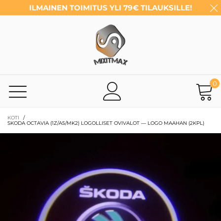
ILMAINEN TOIMITUS YLI 79€ TILAUKSILLE!
0
KOTI
/
SKODA OCTAVIA (1Z/A5/MK2) LOGOLLISET OVIVALOT — LOGO MAAHAN (2KPL)