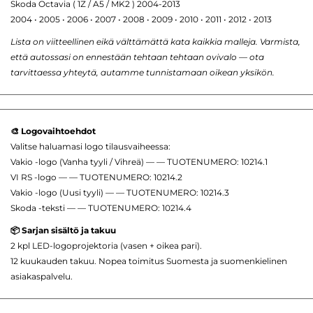
Skoda Octavia ( 1Z / A5 / MK2 ) 2004-2013
2004 • 2005 • 2006 • 2007 • 2008 • 2009 • 2010 • 2011 • 2012 • 2013
Lista on viitteellinen eikä välttämättä kata kaikkia malleja. Varmista,
että autossasi on ennestään tehtaan tehtaan ovivalo — ota
tarvittaessa yhteytä, autamme tunnistamaan oikean yksikön.
🎨 Logovaihtoehdot
Valitse haluamasi logo tilausvaiheessa:
Vakio -logo (Vanha tyyli / Vihreä) — — TUOTENUMERO: 10214.1
VI RS -logo — — TUOTENUMERO: 10214.2
Vakio -logo (Uusi tyyli) — — TUOTENUMERO: 10214.3
Skoda -teksti — — TUOTENUMERO: 10214.4
📦 Sarjan sisältö ja takuu
2 kpl LED-logoprojektoria (vasen + oikea pari).
12 kuukauden takuu. Nopea toimitus Suomesta ja suomenkielinen
asiakaspalvelu.