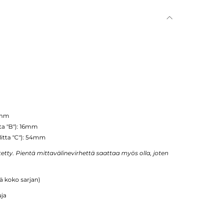
56mm
tta "B"): 16mm
Mitta "C"): 54mm
tty. Pientä mittavälinevirhettä saattaa myös olla, joten
ää koko sarjan)
uja