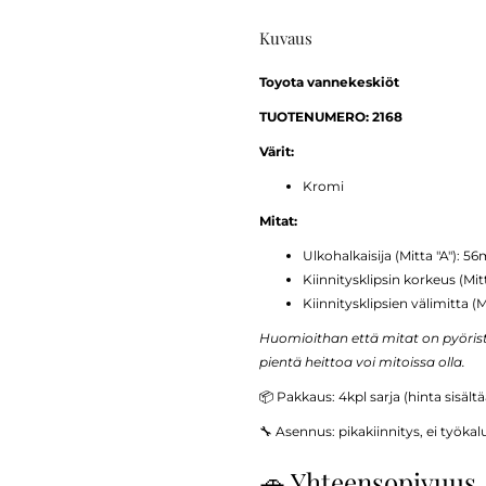
Kuvaus
Toyota vannekeskiöt
TUOTENUMERO: 2168
Värit:
Kromi
Mitat:
Ulkohalkaisija (Mitta "A"): 
Kiinnitysklipsin korkeus (Mi
Kiinnitysklipsien välimitta (
Huomioithan että mitat on pyöriste
pientä heittoa voi mitoissa olla.
📦 Pakkaus: 4kpl sarja (hinta sisält
🔧 Asennus: pikakiinnitys, ei työkal
🚗 Yhteensopivuus