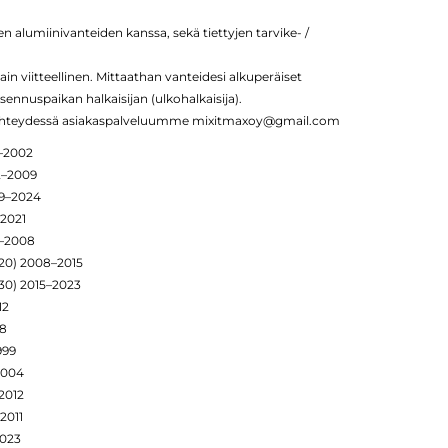
 alumiinivanteiden kanssa, sekä tiettyjen tarvike- /
ain viitteellinen. Mittaathan vanteidesi alkuperäiset
sennuspaikan halkaisijan (ulkohalkaisija).
n yhteydessä asiakaspalveluumme mixitmaxoy@gmail.com
5–2002
2–2009
09–2024
–2021
2–2008
H20) 2008–2015
H30) 2015–2023
12
18
999
2004
2012
2011
2023