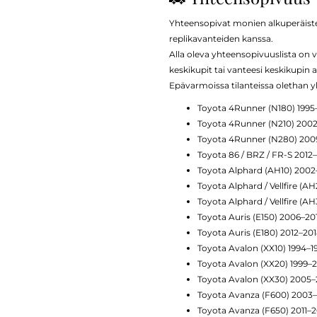
Yhteensopivat monien alkuperäisten
replikavanteiden kanssa.
Alla oleva yhteensopivuuslista on v
keskikupit tai vanteesi keskikupin a
Epävarmoissa tilanteissa oletha
Toyota 4Runner (N180) 199
Toyota 4Runner (N210) 200
Toyota 4Runner (N280) 20
Toyota 86 / BRZ / FR-S 2012
Toyota Alphard (AH10) 200
Toyota Alphard / Vellfire (A
Toyota Alphard / Vellfire (A
Toyota Auris (E150) 2006–20
Toyota Auris (E180) 2012–20
Toyota Avalon (XX10) 1994–1
Toyota Avalon (XX20) 1999–
Toyota Avalon (XX30) 2005–
Toyota Avanza (F600) 2003–
Toyota Avanza (F650) 2011–