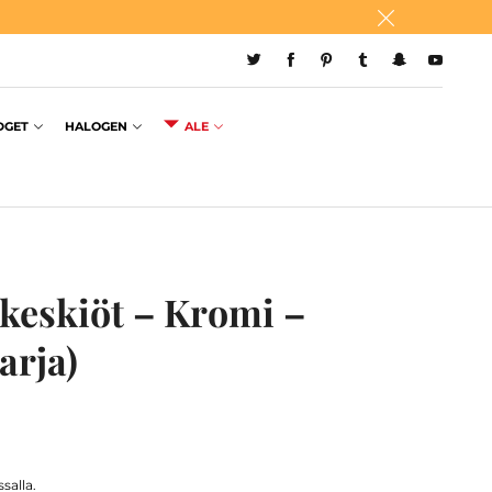
DGET
HALOGEN
ALE
keskiöt – Kromi –
arja)
salla.