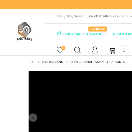
Ole yhteydessä:
Live chat alla
7 päivää vii
Exclusive
SISÄTILAN LED -SARJAT
ULKOTILAN
0
0
KOTI
/
TOYOTA VANNEKESKIÖT – KROMI – 56MM (4KPL SARJA)