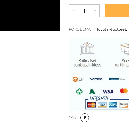
KOKOELMAT:
Toyota -tuotteet
,
JAA