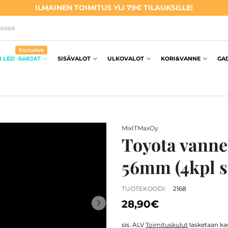
ILMAINEN TOIMITUS YLI 79€ TILAUKSILLE!
kossa
Exclusive
 LED -SARJAT
SISÄVALOT
ULKOVALOT
KORI&VANNE
GA
MixITMaxOy
Toyota vanne
56mm (4kpl s
TUOTEKOODI:
2168
28,90€
sis. ALV
Toimituskulut
lasketaan kas