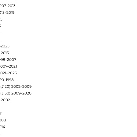
007–2013
013–2019
25
5
5
5
–2025
–2015
1998–2007
2007–2021
2021–2025
990–1998
 (J120) 2002–2009
 (J150) 2009–2020
6–2002
9
7
2008
014
5