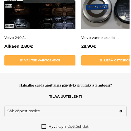
Volvo 240 /...
Volvo vannekeskiöt –...
Alkaen
2,80€
28,90€
VALITSE VAIHTOEHDOT
LISÄÄ OSTOSKORI
Haluatko saada ajoittaisia päivityksiä uutuksista autoosi?
TILAA UUTISLEHTI
Sähköpostiosoite
Hyväksyn
käyttöehdot
.