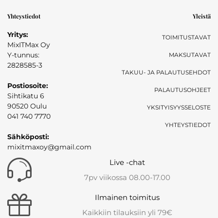
Yhteystiedot
Yleistä
Yritys:
TOIMITUSTAVAT
MixITMax Oy
Y-tunnus:
MAKSUTAVAT
2828585-3
TAKUU- JA PALAUTUSEHDOT
Postiosoite:
PALAUTUSOHJEET
Sihtikatu 6
90520 Oulu
YKSITYISYYSSELOSTE
041 740 7770
YHTEYSTIEDOT
Sähköposti:
mixitmaxoy@gmail.com
Live -chat
7pv viikossa 08.00-17.00
Ilmainen toimitus
Kaikkiin tilauksiin yli 79€