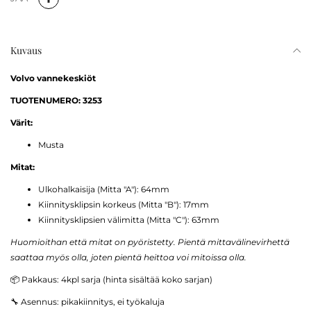
Kuvaus
Volvo vannekeskiöt
TUOTENUMERO: 3253
Värit:
Musta
Mitat:
Ulkohalkaisija (Mitta "A"): 64mm
Kiinnitysklipsin korkeus (Mitta "B"): 17mm
Kiinnitysklipsien välimitta (Mitta "C"): 63mm
Huomioithan että mitat on pyöristetty. Pientä mittavälinevirhettä
saattaa myös olla, joten pientä heittoa voi mitoissa olla.
📦 Pakkaus: 4kpl sarja (hinta sisältää koko sarjan)
🔧 Asennus: pikakiinnitys, ei työkaluja