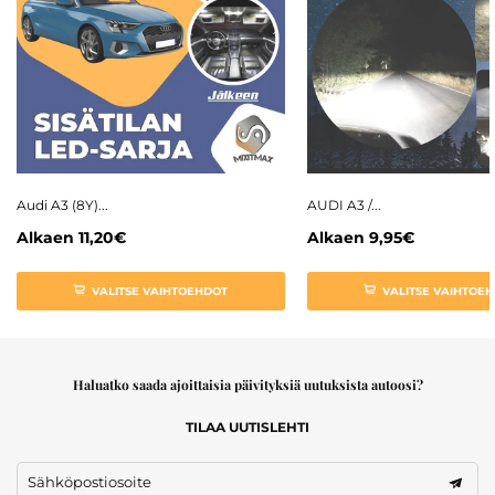
Audi A3 (8Y)...
AUDI A3 /...
Alkaen
11,20€
Alkaen
9,95€
VALITSE VAIHTOEHDOT
VALITSE VAIHTOE
Haluatko saada ajoittaisia päivityksiä uutuksista autoosi?
TILAA UUTISLEHTI
Sähköpostiosoite