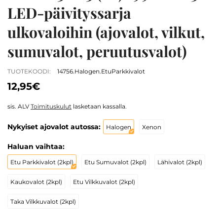
LED-päivityssarja
ulkovaloihin (ajovalot, vilkut,
sumuvalot, peruutusvalot)
TUOTEKOODI:
14756.Halogen.EtuParkkivalot
12,95€
sis. ALV
Toimituskulut
lasketaan kassalla.
Nykyiset ajovalot autossa:
Halogen
Xenon
Haluan vaihtaa:
Etu Parkkivalot (2kpl)
Etu Sumuvalot (2kpl)
Lähivalot (2kpl)
Kaukovalot (2kpl)
Etu Vilkkuvalot (2kpl)
Taka Vilkkuvalot (2kpl)