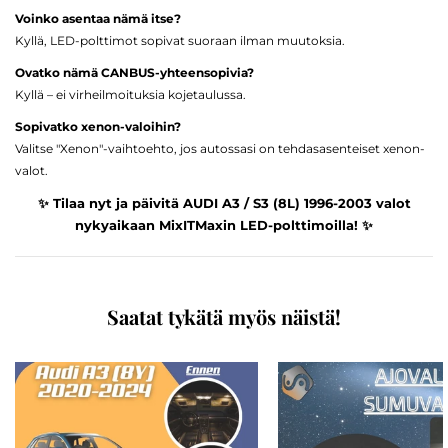
Voinko asentaa nämä itse?
Kyllä, LED-polttimot sopivat suoraan ilman muutoksia.
Ovatko nämä CANBUS-yhteensopivia?
Kyllä – ei virheilmoituksia kojetaulussa.
Sopivatko xenon-valoihin?
Valitse "Xenon"-vaihtoehto, jos autossasi on tehdasasenteiset xenon-
valot.
✨ Tilaa nyt ja päivitä AUDI A3 / S3 (8L) 1996-2003 valot
nykyaikaan MixITMaxin LED-polttimoilla! ✨
Saatat tykätä myös näistä!