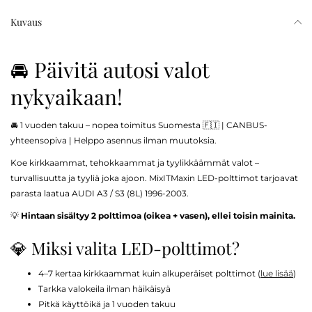
Kuvaus
🚘 Päivitä autosi valot
nykyaikaan!
🚘 1 vuoden takuu – nopea toimitus Suomesta 🇫🇮 | CANBUS-
yhteensopiva | Helppo asennus ilman muutoksia.
Koe kirkkaammat, tehokkaammat ja tyylikkäämmät valot –
turvallisuutta ja tyyliä joka ajoon. MixITMaxin LED-polttimot tarjoavat
parasta laatua AUDI A3 / S3 (8L) 1996-2003.
💡
Hintaan sisältyy 2 polttimoa (oikea + vasen), ellei toisin mainita.
💎 Miksi valita LED-polttimot?
4–7 kertaa kirkkaammat kuin alkuperäiset polttimot (
lue lisää
)
Tarkka valokeila ilman häikäisyä
Pitkä käyttöikä ja 1 vuoden takuu