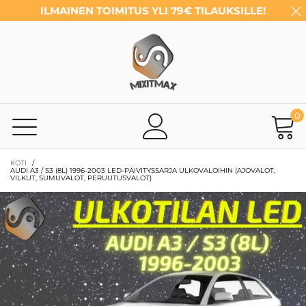
ILMAINEN TOIMITUS YLI 79€ TILAUKSILLE!
0
KOTI
/
AUDI A3 / S3 (8L) 1996-2003 LED-PÄIVITYSSARJA ULKOVALOIHIN (AJOVALOT,
VILKUT, SUMUVALOT, PERUUTUSVALOT)