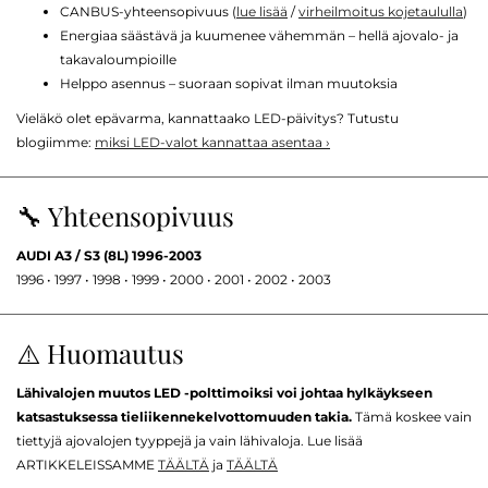
CANBUS-yhteensopivuus (
lue lisää
/
virheilmoitus kojetaululla
)
Energiaa säästävä ja kuumenee vähemmän – hellä ajovalo- ja
takavaloumpioille
Helppo asennus – suoraan sopivat ilman muutoksia
Vieläkö olet epävarma, kannattaako LED-päivitys? Tutustu
blogiimme:
miksi LED-valot kannattaa asentaa ›
🔧 Yhteensopivuus
AUDI A3 / S3 (8L) 1996-2003
1996 • 1997 • 1998 • 1999 • 2000 • 2001 • 2002 • 2003
⚠️ Huomautus
Lähivalojen muutos LED -polttimoiksi voi johtaa hylkäykseen
katsastuksessa tieliikennekelvottomuuden takia.
Tämä koskee vain
tiettyjä ajovalojen tyyppejä ja vain lähivaloja. Lue lisää
ARTIKKELEISSAMME
TÄÄLTÄ
ja
TÄÄLTÄ