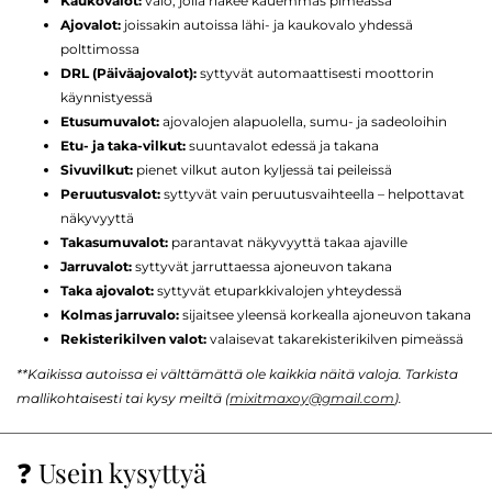
Kaukovalot:
valo, jolla näkee kauemmas pimeässä
Ajovalot:
joissakin autoissa lähi- ja kaukovalo yhdessä
polttimossa
DRL (Päiväajovalot):
syttyvät automaattisesti moottorin
käynnistyessä
Etusumuvalot:
ajovalojen alapuolella, sumu- ja sadeoloihin
Etu- ja taka-vilkut:
suuntavalot edessä ja takana
Sivuvilkut:
pienet vilkut auton kyljessä tai peileissä
Peruutusvalot:
syttyvät vain peruutusvaihteella – helpottavat
näkyvyyttä
Takasumuvalot:
parantavat näkyvyyttä takaa ajaville
Jarruvalot:
syttyvät jarruttaessa ajoneuvon takana
Taka ajovalot:
syttyvät etuparkkivalojen yhteydessä
Kolmas jarruvalo:
sijaitsee yleensä korkealla ajoneuvon takana
Rekisterikilven valot:
valaisevat takarekisterikilven pimeässä
**Kaikissa autoissa ei välttämättä ole kaikkia näitä valoja. Tarkista
mallikohtaisesti tai kysy meiltä (
mixitmaxoy@gmail.com
).
❓ Usein kysyttyä