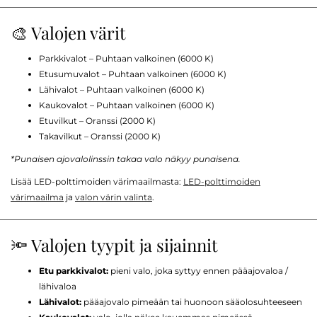
🎨 Valojen värit
Parkkivalot – Puhtaan valkoinen (6000 K)
Etusumuvalot – Puhtaan valkoinen (6000 K)
Lähivalot – Puhtaan valkoinen (6000 K)
Kaukovalot – Puhtaan valkoinen (6000 K)
Etuvilkut – Oranssi (2000 K)
Takavilkut – Oranssi (2000 K)
*Punaisen ajovalolinssin takaa valo näkyy punaisena.
Lisää LED-polttimoiden värimaailmasta:
LED-polttimoiden
värimaailma
ja
valon värin valinta
.
🔦 Valojen tyypit ja sijainnit
Etu parkkivalot:
pieni valo, joka syttyy ennen pääajovaloa /
lähivaloa
Lähivalot:
pääajovalo pimeään tai huonoon sääolosuhteeseen