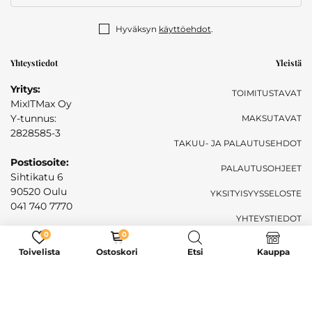
Hyväksyn
käyttöehdot
.
Yhteystiedot
Yleistä
Yritys:
TOIMITUSTAVAT
MixITMax Oy
Y-tunnus:
MAKSUTAVAT
2828585-3
TAKUU- JA PALAUTUSEHDOT
Postiosoite:
PALAUTUSOHJEET
Sihtikatu 6
90520 Oulu
YKSITYISYYSSELOSTE
041 740 7770
YHTEYSTIEDOT
Sähköposti:
0
0
mixitmaxoy@gmail.com
Toivelista
Ostoskori
Etsi
Kauppa
Live -chat
7pv viikossa 08.00-17.00