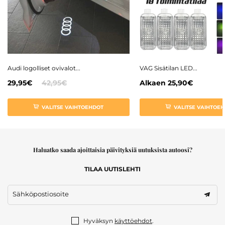
Audi logolliset ovivalot...
VAG Sisätilan LED...
29,95€
42,95€
Alkaen
25,90€
VALITSE VAIHTOEHDOT
VALITSE VAIHTOE
Haluatko saada ajoittaisia päivityksiä uutuksista autoosi?
TILAA UUTISLEHTI
Sähköpostiosoite
Hyväksyn
käyttöehdot
.