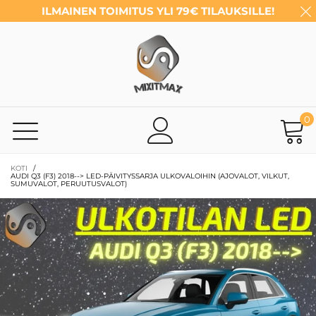
ILMAINEN TOIMITUS YLI 79€ TILAUKSILLE!
0
KOTI
/
AUDI Q3 (F3) 2018--> LED-PÄIVITYSSARJA ULKOVALOIHIN (AJOVALOT, VILKUT,
SUMUVALOT, PERUUTUSVALOT)