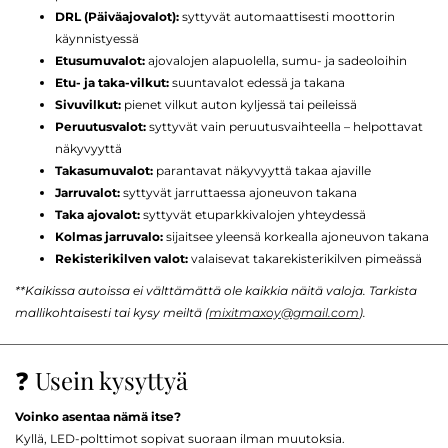
DRL (Päiväajovalot):
syttyvät automaattisesti moottorin
käynnistyessä
Etusumuvalot:
ajovalojen alapuolella, sumu- ja sadeoloihin
Etu- ja taka-vilkut:
suuntavalot edessä ja takana
Sivuvilkut:
pienet vilkut auton kyljessä tai peileissä
Peruutusvalot:
syttyvät vain peruutusvaihteella – helpottavat
näkyvyyttä
Takasumuvalot:
parantavat näkyvyyttä takaa ajaville
Jarruvalot:
syttyvät jarruttaessa ajoneuvon takana
Taka ajovalot:
syttyvät etuparkkivalojen yhteydessä
Kolmas jarruvalo:
sijaitsee yleensä korkealla ajoneuvon takana
Rekisterikilven valot:
valaisevat takarekisterikilven pimeässä
**Kaikissa autoissa ei välttämättä ole kaikkia näitä valoja. Tarkista
mallikohtaisesti tai kysy meiltä (
mixitmaxoy@gmail.com
).
❓ Usein kysyttyä
Voinko asentaa nämä itse?
Kyllä, LED-polttimot sopivat suoraan ilman muutoksia.