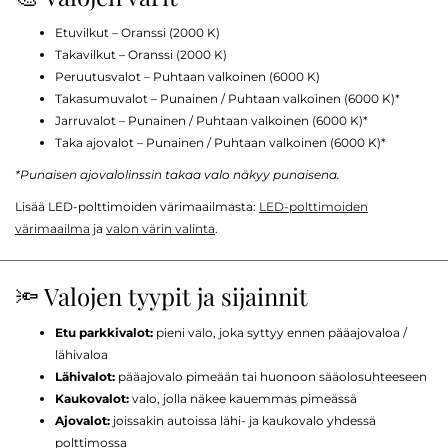
Etuvilkut – Oranssi (2000 K)
Takavilkut – Oranssi (2000 K)
Peruutusvalot – Puhtaan valkoinen (6000 K)
Takasumuvalot – Punainen / Puhtaan valkoinen (6000 K)*
Jarruvalot – Punainen / Puhtaan valkoinen (6000 K)*
Taka ajovalot – Punainen / Puhtaan valkoinen (6000 K)*
*Punaisen ajovalolinssin takaa valo näkyy punaisena.
Lisää LED-polttimoiden värimaailmasta:
LED-polttimoiden
värimaailma
ja
valon värin valinta
.
🔦 Valojen tyypit ja sijainnit
Etu parkkivalot:
pieni valo, joka syttyy ennen pääajovaloa /
lähivaloa
Lähivalot:
pääajovalo pimeään tai huonoon sääolosuhteeseen
Kaukovalot:
valo, jolla näkee kauemmas pimeässä
Ajovalot:
joissakin autoissa lähi- ja kaukovalo yhdessä
polttimossa