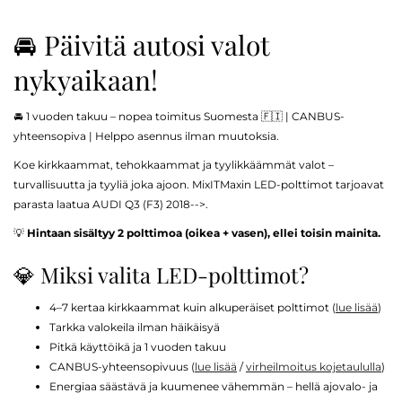
🚘 Päivitä autosi valot
nykyaikaan!
🚘 1 vuoden takuu – nopea toimitus Suomesta 🇫🇮 | CANBUS-
yhteensopiva | Helppo asennus ilman muutoksia.
Koe kirkkaammat, tehokkaammat ja tyylikkäämmät valot –
turvallisuutta ja tyyliä joka ajoon. MixITMaxin LED-polttimot tarjoavat
parasta laatua AUDI Q3 (F3) 2018-->.
💡
Hintaan sisältyy 2 polttimoa (oikea + vasen), ellei toisin mainita.
💎 Miksi valita LED-polttimot?
4–7 kertaa kirkkaammat kuin alkuperäiset polttimot (
lue lisää
)
Tarkka valokeila ilman häikäisyä
Pitkä käyttöikä ja 1 vuoden takuu
CANBUS-yhteensopivuus (
lue lisää
/
virheilmoitus kojetaululla
)
Energiaa säästävä ja kuumenee vähemmän – hellä ajovalo- ja