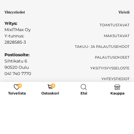
Yhteystiedot
Yleistä
Yritys:
TOIMITUSTAVAT
MixITMax Oy
Y-tunnus:
MAKSUTAVAT
2828585-3
TAKUU- JA PALAUTUSEHDOT
Postiosoite:
PALAUTUSOHJEET
Sihtikatu 6
90520 Oulu
YKSITYISYYSSELOSTE
041 740 7770
YHTEYSTIEDOT
Sähköposti:
0
0
mixitmaxoy@gmail.com
Toivelista
Ostoskori
Etsi
Kauppa
Live -chat
7pv viikossa 08.00-17.00
Ilmainen toimitus
Kaikkiin tilauksiin yli 79€