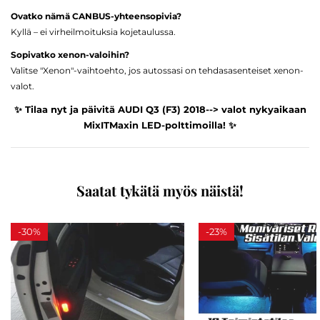
Ovatko nämä CANBUS-yhteensopivia?
Kyllä – ei virheilmoituksia kojetaulussa.
Sopivatko xenon-valoihin?
Valitse "Xenon"-vaihtoehto, jos autossasi on tehdasasenteiset xenon-
valot.
✨ Tilaa nyt ja päivitä AUDI Q3 (F3) 2018--> valot nykyaikaan
MixITMaxin LED-polttimoilla! ✨
Saatat tykätä myös näistä!
-
30%
-
23%