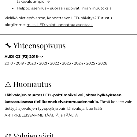
takavaloumpioille
Helppo asennus – suoraan sopivat ilman muutoksia
Vieläkö olet epävarma, kannattaako LED-päivitys? Tutustu
blogiimme:
miksi LED-valot kannattaa asentaa ›
🔧 Yhteensopivuus
AUDI Q3 (F3) 2018-->
2018 • 2019 • 2020 • 2021 • 2022 • 2023 • 2024 • 2025 • 2026
⚠️ Huomautus
Lähivalojen muutos LED -polttimoiksi voi johtaa hylkäykseen
katsastuksessa tieliikennekelvottomuuden takia.
Tämä koskee vain
tiettyjä ajovalojen tyyppejä ja vain lähivaloja. Lue lisää
ARTIKKELEISSAMME
TÄÄLTÄ
ja
TÄÄLTÄ
🎨 Valojen värit